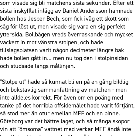
som visade sig bli matchens sista sekunder. Efter ett
sista inskyfflat inlägg av Daniel Andersson hamnade
bollen hos Jesper Bech, som fick iväg ett skott som
såg för löst ut, men visade sig vara en sig perfekt
yttersida. Bollbågen vreds överraskande och mycket
vackert in mot vänstra stolpen, och hade
tillslagsplatsen varit någon decimeter längre bak
hade bollen gått in... men nu tog den i stolpinsidan
och studsade längs mållinjen.
"Stolpe ut" hade så kunnat bli en på en gång bildlig
och bokstavlig sammanfattning av matchen - men
inte alldeles korrekt. För även om en poäng med
tanke på det horribla offsidemålet hade varit förtjänt,
så stod mer än otur emellan MFF och en pinne.
Göteborg var det bättre laget, och så många skopor
vin att "ömsoma" vattnet med verkar MFF ändå inte