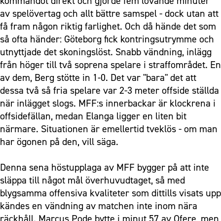
kommandot direkt och gjorde fem lovande minuter
av spelövertag och allt bättre samspel - dock utan att
få fram någon riktig farlighet. Och då hände det som
så ofta händer: Göteborg fick kontringsutrymme och
utnyttjade det skoningslöst. Snabb vändning, inlägg
från höger till två soprena spelare i straffområdet. En
av dem, Berg stötte in 1-0. Det var "bara" det att
dessa två så fria spelare var 2-3 meter offside ställda
när inlägget slogs. MFF:s innerbackar är klockrena i
offsidefällan, medan Elanga ligger en liten bit
närmare. Situationen är emellertid tveklös - om man
har ögonen på den, vill säga.
Denna sena höstupplaga av MFF bygger på att inte
släppa till något mål överhuvudtaget, så med
blygsamma offensiva kvaliteter som dittills visats upp
kändes en vändning av matchen inte inom nära
räckhåll. Marcus Pode bytte i minut 57 av Ofere, men