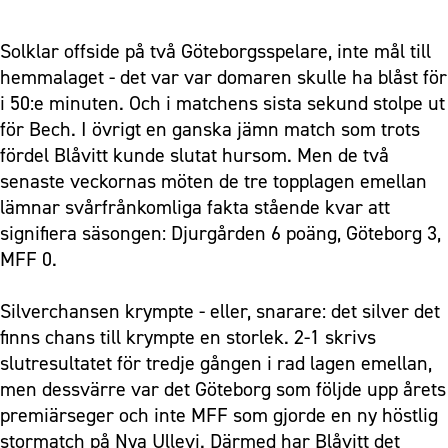
Solklar offside på två Göteborgsspelare, inte mål till
hemmalaget - det var var domaren skulle ha blåst för
i 50:e minuten. Och i matchens sista sekund stolpe ut
för Bech. I övrigt en ganska jämn match som trots
fördel Blåvitt kunde slutat hursom. Men de två
senaste veckornas möten de tre topplagen emellan
lämnar svårfrånkomliga fakta stående kvar att
signifiera säsongen: Djurgården 6 poäng, Göteborg 3,
MFF 0.
Silverchansen krympte - eller, snarare: det silver det
finns chans till krympte en storlek. 2-1 skrivs
slutresultatet för tredje gången i rad lagen emellan,
men dessvärre var det Göteborg som följde upp årets
premiärseger och inte MFF som gjorde en ny höstlig
stormatch på Nya Ullevi. Därmed har Blåvitt det