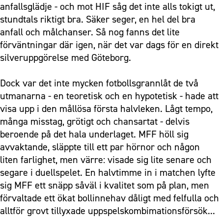
anfallsglädje - och mot HIF såg det inte alls tokigt ut,
stundtals riktigt bra. Säker seger, en hel del bra
anfall och målchanser. Så nog fanns det lite
förväntningar där igen, när det var dags för en direkt
silveruppgörelse med Göteborg.
Dock var det inte mycken fotbollsgrannlåt de två
utmanarna - en teoretisk och en hypotetisk - hade att
visa upp i den mållösa första halvleken. Lågt tempo,
många misstag, grötigt och chansartat - delvis
beroende på det hala underlaget. MFF höll sig
avvaktande, släppte till ett par hörnor och någon
liten farlighet, men värre: visade sig lite senare och
segare i duellspelet. En halvtimme in i matchen lyfte
sig MFF ett snäpp såväl i kvalitet som på plan, men
förvaltade ett ökat bollinnehav dåligt med felfulla och
alltför grovt tillyxade uppspelskombimationsförsök...