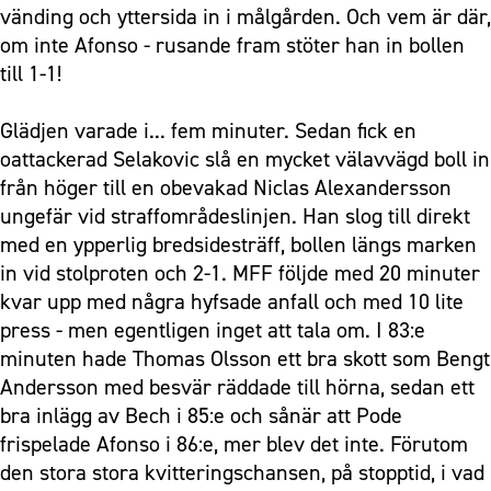
vänding och yttersida in i målgården. Och vem är där,
om inte Afonso - rusande fram stöter han in bollen
till 1-1!
Glädjen varade i... fem minuter. Sedan fick en
oattackerad Selakovic slå en mycket välavvägd boll in
från höger till en obevakad Niclas Alexandersson
ungefär vid straffområdeslinjen. Han slog till direkt
med en ypperlig bredsidesträff, bollen längs marken
in vid stolproten och 2-1. MFF följde med 20 minuter
kvar upp med några hyfsade anfall och med 10 lite
press - men egentligen inget att tala om. I 83:e
minuten hade Thomas Olsson ett bra skott som Bengt
Andersson med besvär räddade till hörna, sedan ett
bra inlägg av Bech i 85:e och sånär att Pode
frispelade Afonso i 86:e, mer blev det inte. Förutom
den stora stora kvitteringschansen, på stopptid, i vad