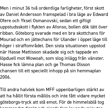
Men i minut 36 två ordentliga farligheter, först skott
av Daniel Andersson framspelad i bra läge av Edward
Ofere och Yksel Osmanovski, sedan ett giftigt
uppstudsskott i flykten av Afonso, bollen dök tätt över
ribban. Göteborg svarade med en bra skottchans för
Mourad och en jättechans för Ulander i öppet läge till
höger i straffområdet. Den sista situationen uppstod
när Hasse Mattisson skadade sig och tappade en
löpduell mot Wowoah, som slog inlägg från vänster.
Hasse fick lämna plan och ge Thomas Olsson
chansen till ett speciellt inhopp på sin hemmaplan
2006.
Till andra halvlek kom MFF uppenbarligen stärkt av
att ha hållit första mållös och inte fått vidare mycket
göteborgs-tryck att stå emot. För de himmelsblå tog