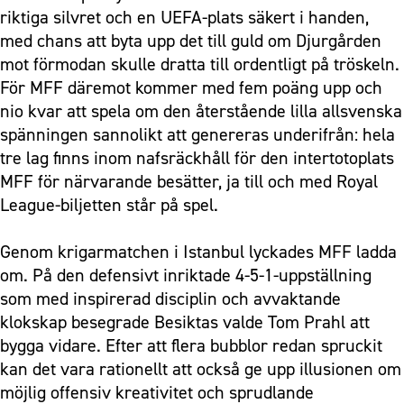
riktiga silvret och en UEFA-plats säkert i handen,
med chans att byta upp det till guld om Djurgården
mot förmodan skulle dratta till ordentligt på tröskeln.
För MFF däremot kommer med fem poäng upp och
nio kvar att spela om den återstående lilla allsvenska
spänningen sannolikt att genereras underifrån: hela
tre lag finns inom nafsräckhåll för den intertotoplats
MFF för närvarande besätter, ja till och med Royal
League-biljetten står på spel.
Genom krigarmatchen i Istanbul lyckades MFF ladda
om. På den defensivt inriktade 4-5-1-uppställning
som med inspirerad disciplin och avvaktande
klokskap besegrade Besiktas valde Tom Prahl att
bygga vidare. Efter att flera bubblor redan spruckit
kan det vara rationellt att också ge upp illusionen om
möjlig offensiv kreativitet och sprudlande