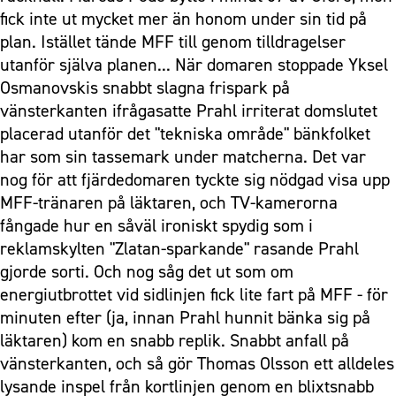
fick inte ut mycket mer än honom under sin tid på
plan. Istället tände MFF till genom tilldragelser
utanför själva planen... När domaren stoppade Yksel
Osmanovskis snabbt slagna frispark på
vänsterkanten ifrågasatte Prahl irriterat domslutet
placerad utanför det "tekniska område" bänkfolket
har som sin tassemark under matcherna. Det var
nog för att fjärdedomaren tyckte sig nödgad visa upp
MFF-tränaren på läktaren, och TV-kamerorna
fångade hur en såväl ironiskt spydig som i
reklamskylten "Zlatan-sparkande" rasande Prahl
gjorde sorti. Och nog såg det ut som om
energiutbrottet vid sidlinjen fick lite fart på MFF - för
minuten efter (ja, innan Prahl hunnit bänka sig på
läktaren) kom en snabb replik. Snabbt anfall på
vänsterkanten, och så gör Thomas Olsson ett alldeles
lysande inspel från kortlinjen genom en blixtsnabb