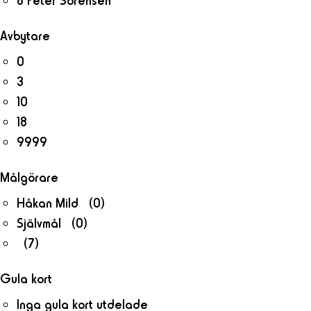
8 Peter Sörensen
Avbytare
0
3
10
18
9999
Målgörare
Håkan Mild (0)
Självmål (0)
(7)
Gula kort
Inga gula kort utdelade