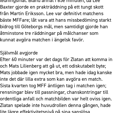
ledningsmål. Bland annat i 65e minuten, då Lee
Baxter gjorde en prakträddning på ett tungt skott
från Martin Eriksson. Lee var definitivt matchens
bäste MFFare; låt vara att hans missbedöming starkt
bidrog till Göteborgs mål, men samtidigt gjorde han
åtminstone tre räddningar på målchanser som
kunnat avgöra matchen i ängelsk favör.
Självmål avgjorde
Efter 60 minuter var det dags för Zlatan att komma in
och Mats Lilienberg att gå ut, ett odiskutabelt byte;
Mats jobbade igen mycket bra, men hade idag kanske
inte det där lilla extra som kan avgöra en match.
Sista kvarten tog MFF äntligen tag i matchen igen;
rensningar blev till passningar, chanskontringar till
ordentliga anfall och matchbilden var helt oviss igen.
Zlatan spelade inte huvudrollen denna gången, hade
lite lägre effektivitetsnivå på sina sanslösa