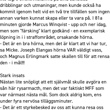
dribblingar och utmaningar, men kunde också ha
kommit igenom helt vid en två tre tillfällen som ingen
annan varken kunnat skapa eller ta vara på. I 81a
minuten gjorde Marcus Winqvist - upp och ner idag,
men som "färsking" klart godkänd - en exemplarisk
löpning in i i straffområdet, orsakande hörna.
- Det är en bra hörna, men det är klart att vi har tur,
sa Micke. Joseph Elangas hörna VAR väldigt vass,
och Magnus Erlingmark satte skallen till för att rensa
den - i mål!!!
Stark insats
Nästan lite snöpligt att ett självmål skulle avgöra en
sån här rysarmacth, men det var faktiskt MFF som
var närmast nästa mål. Som dock aldrig kom, ens
under fyra nervösa tilläggsminuter.
- Det är ett styrkebesked av oss att kunna resa oss