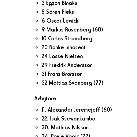
3 Egzon Binaku
5 Sören Rieks
6 Oscar Lewicki
9 Markus Rosenberg
(60)
10 Carlos Strandberg
20 Bonke Innocent
24 Lasse Nielsen
29 Fredrik Andersson
31 Franz Brorsson
32 Mattias Svanberg
(77)
Avbytare
11. Alexander Jeremejeff
(60)
22. Isak Ssewankambo
30. Mathias Nilsson
34. Pavle Vagic
(77)