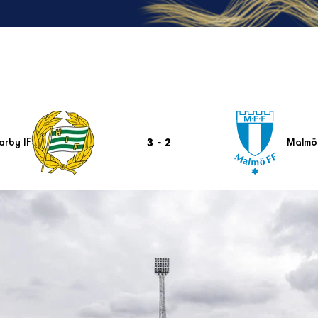
3
-
2
rby IF
Malmö