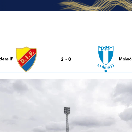
2
-
0
dens IF
Malmö