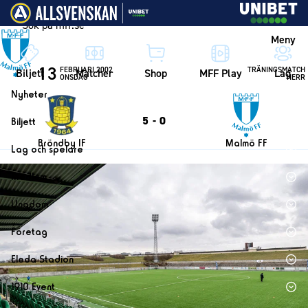
Vidare till innehållet
Meny
13
FEBRUARI 2002
TRÄNINGSMATCH
Biljett
Matcher
Shop
MFF Play
Lag
ONSDAG
HERR
Nyheter
Nyheter
5
-
0
Biljett
Kalender
Biljett
Bröndby IF
Malmö FF
Lag och spelare
Årskort herr
Lag
Medlem
Årskort dam
Herrlaget
Medlemskap i Malmö FF
Ungdom
Mitt MFF
Spelare
Årsmöte 2026
MFF Ungdom
Biljetter till bortamatcher
Företag
Ledarstab
Sommarfotboll
Biljettvillkor
Bli företagspartner
Damlaget
Eleda Stadion
Skånecupen
Nätverket
Eleda Stadion
Spelare
1910 Event
Fotbollsskolan
Klubbstolar
Erics Bar & Restaurang
Ledarstab