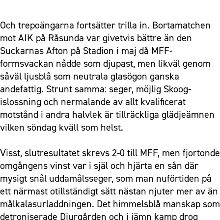
Och trepoängarna fortsätter trilla in. Bortamatchen
mot AIK på Råsunda var givetvis bättre än den
Suckarnas Afton på Stadion i maj då MFF-
formsvackan nådde som djupast, men likväl genom
såväl ljusblå som neutrala glasögon ganska
andefattig. Strunt samma: seger, möjlig Skoog-
islossning och nermalande av allt kvalificerat
motstånd i andra halvlek är tillräckliga glädjeämnen
vilken söndag kväll som helst.
Visst, slutresultatet skrevs 2-0 till MFF, men fjortonde
omgångens vinst var i själ och hjärta en sån där
mysigt snål uddamålsseger, som man nuförtiden på
ett närmast otillständigt sätt nästan njuter mer av än
målkalasurladdningen. Det himmelsblå manskap som
detroniserade Djurgården och i jämn kamp drog