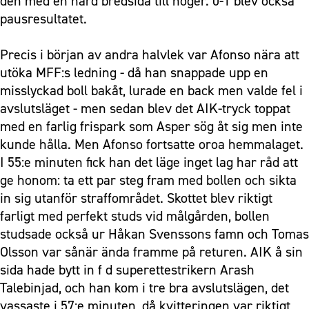
den med en hård bredsida till höger. 0-1 blev också
pausresultatet.
Precis i början av andra halvlek var Afonso nära att
utöka MFF:s ledning - då han snappade upp en
misslyckad boll bakåt, lurade en back men valde fel i
avslutsläget - men sedan blev det AIK-tryck toppat
med en farlig frispark som Asper sög åt sig men inte
kunde hålla. Men Afonso fortsatte oroa hemmalaget.
I 55:e minuten fick han det läge inget lag har råd att
ge honom: ta ett par steg fram med bollen och sikta
in sig utanför straffområdet. Skottet blev riktigt
farligt med perfekt studs vid målgården, bollen
studsade också ur Håkan Svenssons famn och Tomas
Olsson var sånär ända framme på returen. AIK å sin
sida hade bytt in f d superettestrikern Arash
Talebinjad, och han kom i tre bra avslutslägen, det
vassaste i 57:e minuten, då kvitteringen var riktigt