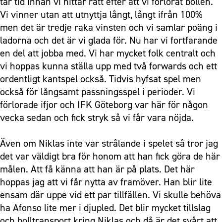
tar tid innan vi hittar rätt efter att vi förlorat bollen.
Vi vinner utan att utnyttja långt, långt ifrån 100%
men det är tredje raka vinsten och vi samlar poäng i
ladorna och det är vi glada för. Nu har vi fortfarande
en del att jobba med. Vi har mycket folk centralt och
vi hoppas kunna ställa upp med två forwards och ett
ordentligt kantspel också. Tidvis hyfsat spel men
också för långsamt passningsspel i perioder. Vi
förlorade ifjor och IFK Göteborg var här för någon
vecka sedan och fick stryk så vi får vara nöjda.
Även om Niklas inte var strålande i spelet så tror jag
det var väldigt bra för honom att han fick göra de här
målen. Att få känna att han är på plats. Det här
hoppas jag att vi får nytta av framöver. Han blir lite
ensam där uppe vid ett par tillfällen. Vi skulle behöva
ha Afonso lite mer i djupled. Det blir mycket tillslag
och bolltransport kring Niklas och då är det svårt att