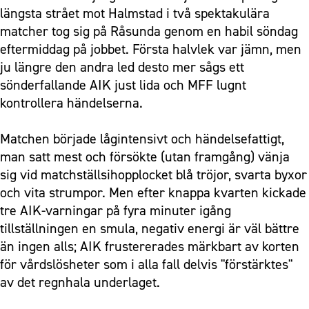
längsta strået mot Halmstad i två spektakulära
matcher tog sig på Råsunda genom en habil söndag
eftermiddag på jobbet. Första halvlek var jämn, men
ju längre den andra led desto mer sågs ett
sönderfallande AIK just lida och MFF lugnt
kontrollera händelserna.
Matchen började lågintensivt och händelsefattigt,
man satt mest och försökte (utan framgång) vänja
sig vid matchställsihopplocket blå tröjor, svarta byxor
och vita strumpor. Men efter knappa kvarten kickade
tre AIK-varningar på fyra minuter igång
tillställningen en smula, negativ energi är väl bättre
än ingen alls; AIK frustererades märkbart av korten
för vårdslösheter som i alla fall delvis "förstärktes"
av det regnhala underlaget.