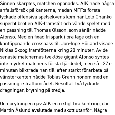
Sinnen skärptes, matchen öppnades. AIK hade några
anfallsförsök på kanterna, medan MFF:s första
lyckade offensiva spelsekvens kom när Lolo Chanko
superbt bröt en AIK-framstöt och vände spelet med
en passning till Thomas Olsson, som sånär nådde
Afonso. Med en fixad frispark i bra läge och en
kantöppnande crosspass till Jon-Inge Höiland visade
Niklas Skoog framfötterna kring 20 minuter. Av de
senaste matchernas tveklöse gigant Afonso syntes
inte mycket matchens första fjärdedel, men så i 27:e
minuten blixtrade han till: efter starkt förarbete på
vänsterkanten nådde Tobias Grahn honom med en
passning i straffområdet. Resultat: två lyckade
dragningar, brytning på tredje.
Och brytningen gav AIK en riktigt bra kontring, där
Martin Åslund avslutade med skott utanför. Några