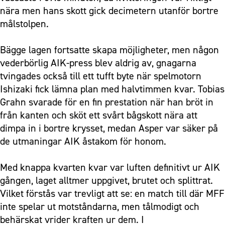
nära men hans skott gick decimetern utanför bortre
målstolpen.
Bägge lagen fortsatte skapa möjligheter, men någon
vederbörlig AIK-press blev aldrig av, gnagarna
tvingades också till ett tufft byte när spelmotorn
Ishizaki fick lämna plan med halvtimmen kvar. Tobias
Grahn svarade för en fin prestation när han bröt in
från kanten och sköt ett svårt bågskott nära att
dimpa in i bortre krysset, medan Asper var säker på
de utmaningar AIK åstakom för honom.
Med knappa kvarten kvar var luften definitivt ur AIK
gången, laget alltmer uppgivet, brutet och splittrat.
Vilket förstås var trevligt att se: en match till där MFF
inte spelar ut motståndarna, men tålmodigt och
behärskat vrider kraften ur dem. I