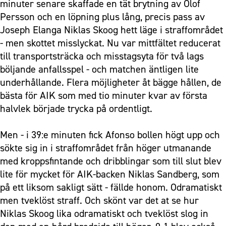
minuter senare skaffade en tät brytning av Olof
Persson och en löpning plus lång, precis pass av
Joseph Elanga Niklas Skoog hett läge i straffområdet
- men skottet misslyckat. Nu var mittfältet reducerat
till transportsträcka och misstagsyta för två lags
böljande anfallsspel - och matchen äntligen lite
underhållande. Flera möjligheter åt bägge hållen, de
bästa för AIK som med tio minuter kvar av första
halvlek började trycka på ordentligt.
Men - i 39:e minuten fick Afonso bollen högt upp och
sökte sig in i straffområdet från höger utmanande
med kroppsfintande och dribblingar som till slut blev
lite för mycket för AIK-backen Niklas Sandberg, som
på ett liksom sakligt sätt - fällde honom. Odramatiskt
men tveklöst straff. Och skönt var det at se hur
Niklas Skoog lika odramatiskt och tveklöst slog in