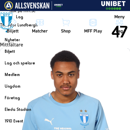
Vidare till innehållet
Meny
Lag
47
Theodor Lundbergh
Biljett
Matcher
Shop
MFF Play
Lag
Nyheter
Mittfältare
Nyheter
Biljett
Kalender
Biljett
Lag och spelare
Årskort herr
Lag
Medlem
Årskort dam
Herrlaget
Medlemskap i Malmö FF
Ungdom
Mitt MFF
Spelare
Årsmöte 2026
MFF Ungdom
Biljetter till bortamatcher
Företag
Ledarstab
Sommarfotboll
Biljettvillkor
Bli företagspartner
Damlaget
Eleda Stadion
Skånecupen
Nätverket
Eleda Stadion
Spelare
1910 Event
Fotbollsskolan
Klubbstolar
Erics Bar & Restaurang
Ledarstab