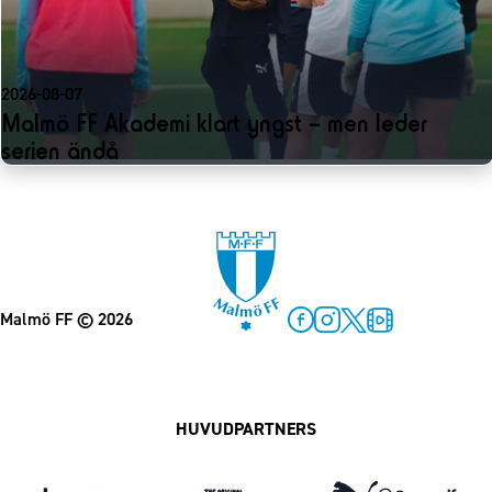
2026-08-07
Malmö FF Akademi klart yngst – men leder
serien ändå
Malmö FF
© 2026
Facebook
Instagram
Twitter
MFF Play
HUVUDPARTNERS