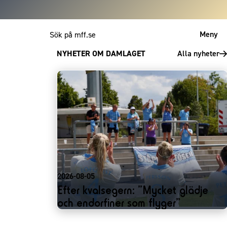
Meny
NYHETER OM DAMLAGET
Alla nyheter
Mitt MFF
English
2026-08-05
Efter kvalsegern: ”Mycket glädje
och endorfiner som flyger”