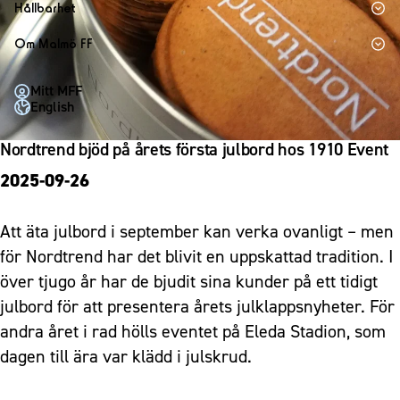
1910 Event
Fotbollsnätverket
Hållbarhet
Partner dam
Matchdag på Eleda Stadion
Fest & Event
P19
Hållbarhet
Om Malmö FF
MFF-museet & rundvandringar
Konferens
F19
Himmelsblå framtid – en match för miljön
Om Malmö FF
Möte
Mitt MFF
P17
MFF i samhället
Kontakt
English
Mässa
F17
Laget för alla
Press och media
Sommarfest
Nordtrend bjöd på årets första julbord hos 1910 Event
Malmö Trophy
Nattfotboll
Historik – herrlaget
Julshow
2025-09-26
Himmelsblå Tillsammans
Historik – damlaget
Inspiration
Karriärakademin
Närstående organisationer
Vanliga frågor om 1910 Event
Att äta julbord i september kan verka ovanligt – men
Grundskolefotboll mot rasismer
Policydokument
för Nordtrend har det blivit en uppskattad tradition. I
Skolakademier
Personuppgiftspolicy
över tjugo år har de bjudit sina kunder på ett tidigt
Fonder
julbord för att presentera årets julklappsnyheter. För
andra året i rad hölls eventet på Eleda Stadion, som
dagen till ära var klädd i julskrud.