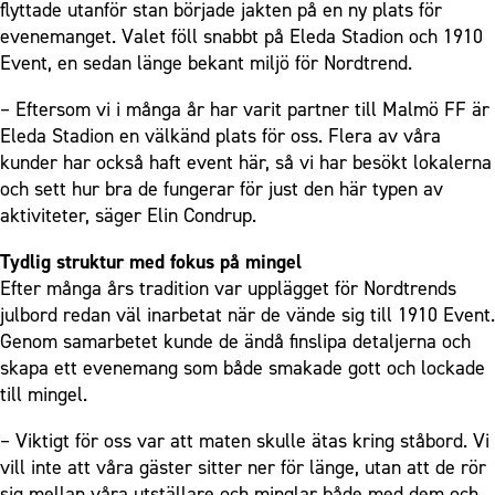
flyttade utanför stan började jakten på en ny plats för
evenemanget. Valet föll snabbt på Eleda Stadion och 1910
Event, en sedan länge bekant miljö för Nordtrend.
– Eftersom vi i många år har varit partner till Malmö FF är
Eleda Stadion en välkänd plats för oss. Flera av våra
kunder har också haft event här, så vi har besökt lokalerna
och sett hur bra de fungerar för just den här typen av
aktiviteter, säger Elin Condrup.
Tydlig struktur med fokus på mingel
Efter många års tradition var upplägget för Nordtrends
julbord redan väl inarbetat när de vände sig till 1910 Event.
Genom samarbetet kunde de ändå finslipa detaljerna och
skapa ett evenemang som både smakade gott och lockade
till mingel.
– Viktigt för oss var att maten skulle ätas kring ståbord. Vi
vill inte att våra gäster sitter ner för länge, utan att de rör
sig mellan våra utställare och minglar både med dem och