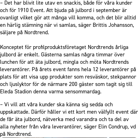
– Det har blivit lite utav en snackis, både för våra kunder
och för 1910 Event. Att bjuda på julbord i september är
ovanligt vilket gör att många vill komma, och det blir alltid
en härlig stämning när vi samlas, säger Brittis Johansson,
säljare på Nordtrend.
Konceptet för profilproduktsföretaget Nordtrends årliga
julbord är enkelt. Gästerna samlas några timmar över
lunchen för att äta julbord, mingla och möta Nordtrends
leverantörer. På årets event fanns hela 12 leverantörer på
plats för att visa upp produkter som resväskor, stekpannor
och ljuslyktor för de närmare 200 gäster som tagit sig till
Eleda Stadion denna varma sensommardag.
– Vi vill att våra kunder ska känna sig sedda och
uppskattade. Därför håller vi ett kort men välfyllt event där
de får äta julbord, nätverka med varandra och ta del av
alla nyheter från våra leverantörer, säger Elin Condrup, vd
på Nordtrend.