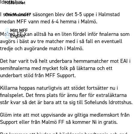
1910 Event
Idrottshus.
Fotbollsnätverket
Hållbarhet
Partner dam
Matchdag på Eleda Stadion
Fest & Event
P19
Hållbarhet
I serien under säsongen blev det 5-5 uppe i Halmstad
Om Malmö FF
MFF-museet & rundvandringar
Konferens
medan MFF vann med 6-4 hemma i Malmö.
F19
Himmelsblå framtid – en match för miljön
Om Malmö FF
Möte
Mitt MFF
P17
MFF i samhället
Kontakt
Malmö FF kan alltså ha en liten fördel inför finalerna som
English
Mässa
F17
Laget för alla
avgörs i bäst av tre matcher med i så fall en eventuell
Press och media
Sommarfest
tredje och avgörande match i Malmö.
Malmö Trophy
Nattfotboll
Historik – herrlaget
Julshow
Himmelsblå Tillsammans
Det har varit två helt underbara hemmamatcher mot EAI i
Historik – damlaget
Inspiration
semifinalerna med mycket folk på läktarna och ett
Karriärakademin
Närstående organisationer
underbart stöd från MFF Support.
Vanliga frågor om 1910 Event
Grundskolefotboll mot rasismer
Policydokument
Killarna hoppas naturligtvis att stödet fortsätter nu i
Skolakademier
Personuppgiftspolicy
finalspelet. Det finns plats för ännu fler för extraläktarna
Fonder
står kvar så det är bara att ta sig till Sofielunds Idrottshus.
Glöm inte att mot uppvisande av giltiga medlemskort från
Support eller från Malmö FF så kommer Ni in gratis.