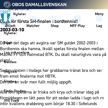
Vidare till innehållet
Meny
Nyheter
Dags för första SM-finalen i bordtennis!!
Biljett
Matcher
Shop
MFF Play
Lag
2003-03-10
Nyheter
Nyheter
Då var det dags att avgöra var SM guldet 2002-2003 i
Biljett
Kalender
Bordtennis ska hamna. Ikväll spelas första finalen mellan
Biljett
Lag och spelare
Malmö FF och Halmstad BTK. Du skall naturligtvis vara på
Årskort herr
Lag
plats!
Medlem
Årskort dam
Herrlaget
Medlemskap i Malmö FF
Sedan vinsten i tisdags har grabbarna tränat bra och ser
Ungdom
Mitt MFF
Spelare
fram emot finalerna mot HBTK.
Årsmöte 2026
MFF Ungdom
Biljetter till bortamatcher
Företag
Det blir en svår men fullt möjlig uppgift.
Ledarstab
Sommarfotboll
Biljettvillkor
Bli företagspartner
Damlaget
Eleda Stadion
Alla fem spelarna är friska och krya och tränar idag på
Skånecupen
Nätverket
förmiddagen en lätt pass för att sedan ladda i lugn och ro
Eleda Stadion
Spelare
1910 Event
Fotbollsskolan
inför kvällens drabbning som börjar 18.30 i Sofielunds
Klubbstolar
Erics Bar & Restaurang
Ledarstab