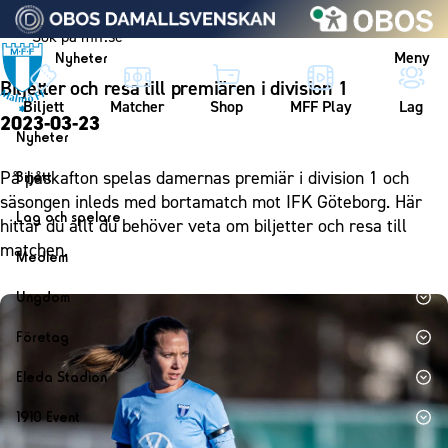
Vidare till innehållet
Meny
Nyheter
Biljetter och resa till premiären i division 1
Biljett
Matcher
Shop
MFF Play
Lag
2023-03-23
Nyheter
Nyheter
På påskafton spelas damernas premiär i division 1 och
Biljett
Kalender
säsongen inleds med bortamatch mot IFK Göteborg. Här
Biljett
Lag och spelare
hittar du allt du behöver veta om biljetter och resa till
Årskort herr
Lag
matchen.
Medlem
Årskort dam
Herrlaget
Medlemskap i Malmö FF
Ungdom
Mitt MFF
Spelare
Årsmöte 2026
MFF Ungdom
Biljetter till bortamatcher
Företag
Ledarstab
Sommarfotboll
Biljettvillkor
Bli företagspartner
Damlaget
Eleda Stadion
Skånecupen
Nätverket
Eleda Stadion
Spelare
1910 Event
Fotbollsskolan
Klubbstolar
Erics Bar & Restaurang
Ledarstab