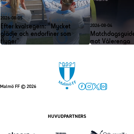
2026-08-05
Efter kvalsegern: ”Mycket
2026-08-04
glädje och endorfiner som
Matchdagsguide
flyger”
mot Vålerenga
Malmö FF
© 2026
Facebook
Instagram
Twitter
MFF Play
HUVUDPARTNERS