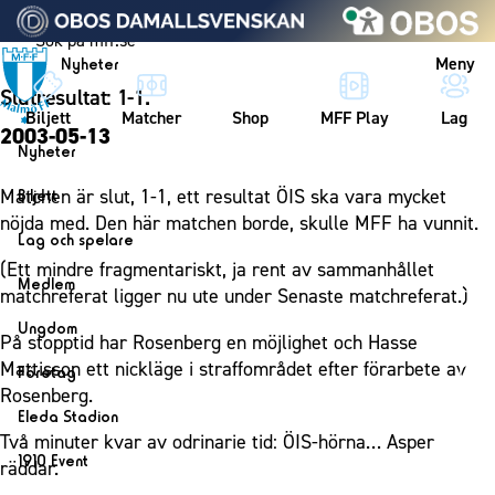
Vidare till innehållet
Meny
Nyheter
Slutresultat: 1-1.
Biljett
Matcher
Shop
MFF Play
Lag
2003-05-13
Nyheter
Nyheter
Matchen är slut, 1-1, ett resultat ÖIS ska vara mycket
Biljett
Kalender
nöjda med. Den här matchen borde, skulle MFF ha vunnit.
Biljett
Lag och spelare
Årskort herr
(Ett mindre fragmentariskt, ja rent av sammanhållet
Lag
Medlem
matchreferat ligger nu ute under Senaste matchreferat.)
Årskort dam
Herrlaget
Medlemskap i Malmö FF
Ungdom
Mitt MFF
På stopptid har Rosenberg en möjlighet och Hasse
Spelare
Årsmöte 2026
MFF Ungdom
Mattisson ett nickläge i straffområdet efter förarbete av
Biljetter till bortamatcher
Företag
Ledarstab
Rosenberg.
Sommarfotboll
Biljettvillkor
Bli företagspartner
Damlaget
Eleda Stadion
Skånecupen
Två minuter kvar av odrinarie tid: ÖIS-hörna… Asper
Nätverket
Eleda Stadion
Spelare
1910 Event
räddar.
Fotbollsskolan
Klubbstolar
Erics Bar & Restaurang
Ledarstab