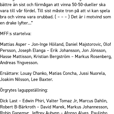
bättre än sist och förmågan att vinna 50-50-dueller ska
vara till vår fördel. Till sist måste tron på att vi kan spela
bra och vinna vara orubbad. ( – – – ) Det är i motvind som
en drake lyfter…”
MFF:s startelva:
Mattias Asper – Jon-Inge Höiland, Daniel Majstorovic, Olof
Persson, Joseph Elanga – Erik Johansson, Jon Jönsson,
Hasse Mattisson, Kristian Bergström – Markus Rosenberg,
Andreas Yngvesson.
Ersättare: Louay Chanko, Matias Concha, Jussi Nuorela,
Joakim Nilsson, Lee Baxter.
Örgrytes laguppställning:
Dick Last – Edwin Phiri, Valter Tomaz Jr, Marcus Dahlin,
Robert B-Bärkroth – David Marek, Markus Johannesson,
Robin Ganemyr, Jeffrey Aubynn – Afonso Alves, Paulinho