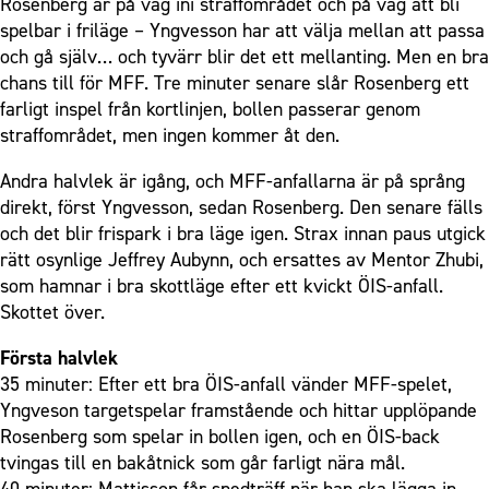
Rosenberg är på väg ini straffområdet och på väg att bli
spelbar i friläge – Yngvesson har att välja mellan att passa
och gå själv… och tyvärr blir det ett mellanting. Men en bra
chans till för MFF. Tre minuter senare slår Rosenberg ett
farligt inspel från kortlinjen, bollen passerar genom
straffområdet, men ingen kommer åt den.
Andra halvlek är igång, och MFF-anfallarna är på språng
direkt, först Yngvesson, sedan Rosenberg. Den senare fälls
och det blir frispark i bra läge igen. Strax innan paus utgick
rätt osynlige Jeffrey Aubynn, och ersattes av Mentor Zhubi,
som hamnar i bra skottläge efter ett kvickt ÖIS-anfall.
Skottet över.
Första halvlek
35 minuter: Efter ett bra ÖIS-anfall vänder MFF-spelet,
Yngveson targetspelar framstående och hittar upplöpande
Rosenberg som spelar in bollen igen, och en ÖIS-back
tvingas till en bakåtnick som går farligt nära mål.