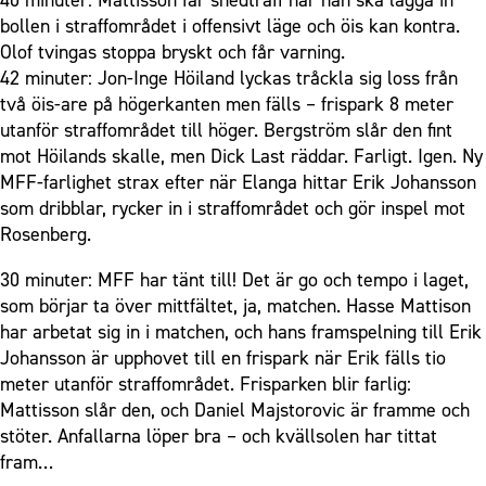
40 minuter: Mattisson får snedträff när han ska lägga in
bollen i straffområdet i offensivt läge och öis kan kontra.
Olof tvingas stoppa bryskt och får varning.
42 minuter: Jon-Inge Höiland lyckas tråckla sig loss från
två öis-are på högerkanten men fälls – frispark 8 meter
utanför straffområdet till höger. Bergström slår den fint
mot Höilands skalle, men Dick Last räddar. Farligt. Igen. Ny
MFF-farlighet strax efter när Elanga hittar Erik Johansson
som dribblar, rycker in i straffområdet och gör inspel mot
Rosenberg.
30 minuter: MFF har tänt till! Det är go och tempo i laget,
som börjar ta över mittfältet, ja, matchen. Hasse Mattison
har arbetat sig in i matchen, och hans framspelning till Erik
Johansson är upphovet till en frispark när Erik fälls tio
meter utanför straffområdet. Frisparken blir farlig:
Mattisson slår den, och Daniel Majstorovic är framme och
stöter. Anfallarna löper bra – och kvällsolen har tittat
fram…