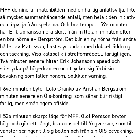
MFF dominerar matchbilden med en härlig anfallsvilja. Inte
så mycket sammanhängande anfall, men hela tiden initiativ
och löpvilja från spelarna. Och bra tempo. I 59e minuten
har Erik Johansson bra skott från mittplan, minuten efter
en bra hörna av Bergström. Det blir en ny hörna från andra
hållet av Mattisson, Last styr undan med dubbelräddning
och täckning. Viss kalabalik i straffområdet… farligt igen.
Två minuter senare hittar Erik Johansonn speed och
slitstyrka på högerkanten och trycker sig förbi sin
bevakning som fäller honom. Solkklar varning.
I 64e minuten byter Lolo Chanko av Kristian Bergström,
minuten senare en Öis-kontring, som sånär blir riktigt
farlig, men småningom offside.
I 53e minuten skarpt läge för MFF. Olof Persson bryter
högt och gör ett långt, bra uppspel till Yngvesson, som till
vänster springer till sig bollen och från sin ÖIS-bevakning.