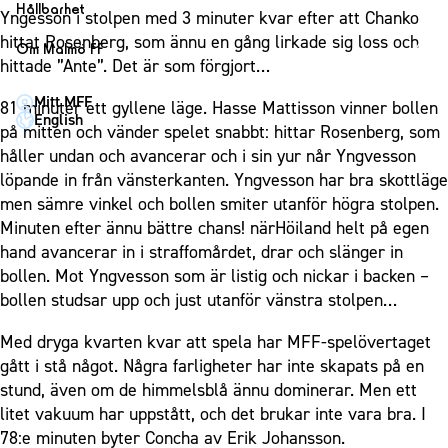
1910 Event
Fotbollsnätverket
Hållbarhet
Partner dam
Yngesson i stolpen med 3 minuter kvar efter att Chanko
Matchdag på Eleda Stadion
Fest & Event
P19
Hållbarhet
hittat Rosenberg, som ännu en gång lirkade sig loss och
Om Malmö FF
MFF-museet & rundvandringar
Konferens
hittade ”Ante”. Det är som förgjort…
F19
Himmelsblå framtid – en match för miljön
Om Malmö FF
Möte
Mitt MFF
P17
MFF i samhället
81 minuter ett gyllene läge. Hasse Mattisson vinner bollen
Kontakt
English
Mässa
på mitten och vänder spelet snabbt: hittar Rosenberg, som
F17
Laget för alla
Press och media
håller undan och avancerar och i sin yur når Yngvesson
Sommarfest
Malmö Trophy
Nattfotboll
Historik – herrlaget
löpande in från vänsterkanten. Yngvesson har bra skottläge
Julshow
Himmelsblå Tillsammans
men sämre vinkel och bollen smiter utanför högra stolpen.
Historik – damlaget
Inspiration
Minuten efter ännu bättre chans! närHöiland helt på egen
Karriärakademin
Närstående organisationer
hand avancerar in i straffomårdet, drar och slänger in
Vanliga frågor om 1910 Event
Grundskolefotboll mot rasismer
Policydokument
bollen. Mot Yngvesson som är listig och nickar i backen –
Skolakademier
bollen studsar upp och just utanför vänstra stolpen…
Personuppgiftspolicy
Fonder
Med dryga kvarten kvar att spela har MFF-spelövertaget
gått i stå något. Några farligheter har inte skapats på en
stund, även om de himmelsblå ännu dominerar. Men ett
litet vakuum har uppstått, och det brukar inte vara bra. I
78:e minuten byter Concha av Erik Johansson.