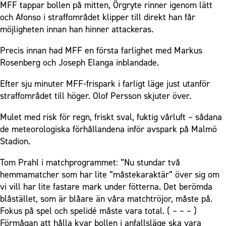
MFF tappar bollen på mitten, Örgryte rinner igenom lätt
och Afonso i straffområdet klipper till direkt han får
möjligheten innan han hinner attackeras.
Precis innan had MFF en första farlighet med Markus
Rosenberg och Joseph Elanga inblandade.
Efter sju minuter MFF-frispark i farligt läge just utanför
straffområdet till höger. Olof Persson skjuter över.
Mulet med risk för regn, friskt sval, fuktig vårluft – sådana
de meteorologiska förhållandena inför avspark på Malmö
Stadion.
Tom Prahl i matchprogrammet: ”Nu stundar två
hemmamatcher som har lite ”måstekaraktär” över sig om
vi vill har lite fastare mark under fötterna. Det berömda
blåstället, som är blåare än våra matchtröjor, måste på.
Fokus på spel och spelidé måste vara total. ( – – – )
Förmågan att hålla kvar bollen i anfallsläge ska vara