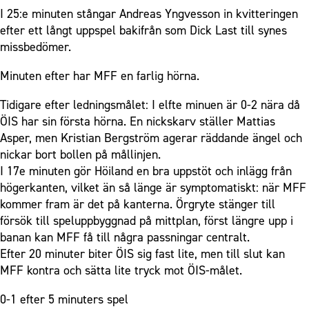
I 25:e minuten stångar Andreas Yngvesson in kvitteringen
efter ett långt uppspel bakifrån som Dick Last till synes
missbedömer.
Minuten efter har MFF en farlig hörna.
Tidigare efter ledningsmålet: I elfte minuen är 0-2 nära då
ÖIS har sin första hörna. En nickskarv ställer Mattias
Asper, men Kristian Bergström agerar räddande ängel och
nickar bort bollen på mållinjen.
I 17e minuten gör Höiland en bra uppstöt och inlägg från
högerkanten, vilket än så länge är symptomatiskt: när MFF
kommer fram är det på kanterna. Örgryte stänger till
försök till speluppbyggnad på mittplan, först längre upp i
banan kan MFF få till några passningar centralt.
Efter 20 minuter biter ÖIS sig fast lite, men till slut kan
MFF kontra och sätta lite tryck mot ÖIS-målet.
0-1 efter 5 minuters spel