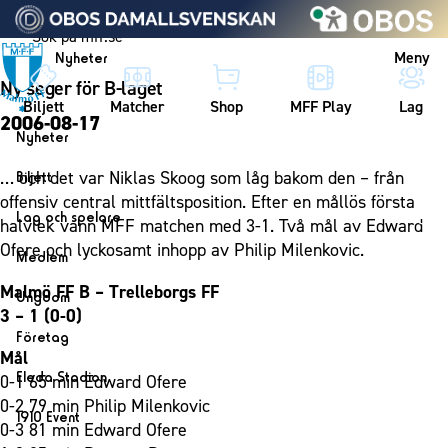
Vidare till innehållet
Meny
Nyheter
Ny seger för B-laget
Biljett
Matcher
Shop
MFF Play
Lag
2006-08-17
Nyheter
Nyheter
… och det var Niklas Skoog som låg bakom den – från
Biljett
Kalender
offensiv central mittfältsposition. Efter en mållös första
Biljett
Lag och spelare
halvlek vann MFF matchen med 3-1. Två mål av Edward
Årskort herr
Lag
Ofere och lyckosamt inhopp av Philip Milenkovic.
Medlem
Årskort dam
Herrlaget
Medlemskap i Malmö FF
Malmö FF B – Trelleborgs FF
Ungdom
Mitt MFF
Spelare
3 – 1 (0-0)
Årsmöte 2026
MFF Ungdom
Biljetter till bortamatcher
Företag
Ledarstab
Mål
Sommarfotboll
Biljettvillkor
Bli företagspartner
Damlaget
Eleda Stadion
0-1 65 min Edward Ofere
Skånecupen
Nätverket
0-2 79 min Philip Milenkovic
Eleda Stadion
Spelare
1910 Event
Fotbollsskolan
0-3 81 min Edward Ofere
Klubbstolar
Erics Bar & Restaurang
Ledarstab