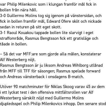
var Philip Milenkovic som i klungan framför mål fick in
bollen från nära håll.
3-0 Guillermo Molins tog sig igenom på vänstersidan, och
fick in bollen framför mål, Edward Ofere sköt och nickade
sedan in returen på sitt eget skott.
3-1 Raoul Kouakou tappade bollen lite slarvigt i eget
straffområde, Rasmus Bengtsson fick ett gratisläge och
tåade in bollen.
– Så det var MFF:are som gjorde alla målen, konstaterar
Alf Westerberg nöjt.
Rasmus Bengtsson är ju liksom Andreas Wihlborg utlånad
från MFF till TFF för säsongen; Rasmus spelade forward
och Andreas vänsterback i onsdagens B-match.
Utöver 90 matchminuter för Niklas Skoog varav 45 av dem
i ett lyckat test i den offensiva mittfältsrollen var Alf
Westerberg särskilt nöjd med Guillermo Molins
djupledsspel och Philip Milenkovics inhopp. Den senare stod