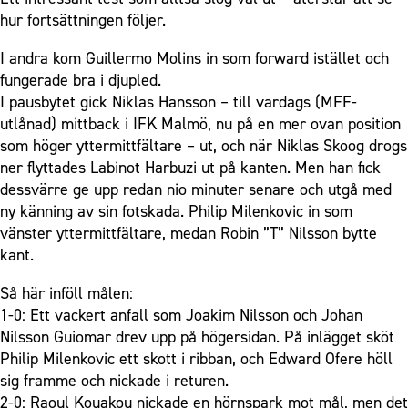
hur fortsättningen följer.
I andra kom Guillermo Molins in som forward istället och
fungerade bra i djupled.
I pausbytet gick Niklas Hansson – till vardags (MFF-
utlånad) mittback i IFK Malmö, nu på en mer ovan position
som höger yttermittfältare – ut, och när Niklas Skoog drogs
ner flyttades Labinot Harbuzi ut på kanten. Men han fick
dessvärre ge upp redan nio minuter senare och utgå med
ny känning av sin fotskada. Philip Milenkovic in som
vänster yttermittfältare, medan Robin ”T” Nilsson bytte
kant.
Så här inföll målen:
1-0: Ett vackert anfall som Joakim Nilsson och Johan
Nilsson Guiomar drev upp på högersidan. På inlägget sköt
Philip Milenkovic ett skott i ribban, och Edward Ofere höll
sig framme och nickade i returen.
2-0: Raoul Kouakou nickade en hörnspark mot mål, men det