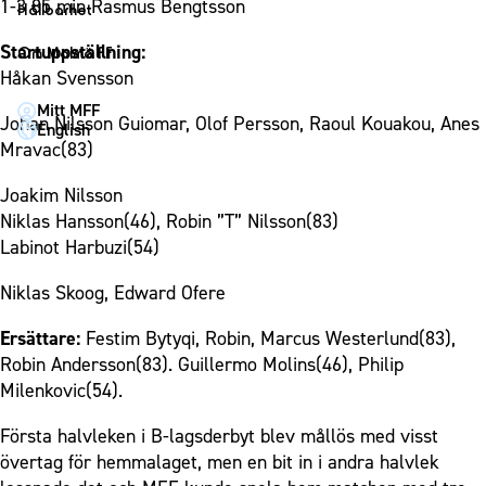
1910 Event
1-3 85 min Rasmus Bengtsson
Fotbollsnätverket
Hållbarhet
Partner dam
Matchdag på Eleda Stadion
Fest & Event
P19
Hållbarhet
Startuppställning:
Om Malmö FF
MFF-museet & rundvandringar
Konferens
Håkan Svensson
F19
Himmelsblå framtid – en match för miljön
Om Malmö FF
Möte
Mitt MFF
P17
MFF i samhället
Kontakt
Johan Nilsson Guiomar, Olof Persson, Raoul Kouakou, Anes
English
Mässa
F17
Laget för alla
Mravac(83)
Press och media
Sommarfest
Malmö Trophy
Nattfotboll
Historik – herrlaget
Joakim Nilsson
Julshow
Himmelsblå Tillsammans
Niklas Hansson(46), Robin ”T” Nilsson(83)
Historik – damlaget
Inspiration
Labinot Harbuzi(54)
Karriärakademin
Närstående organisationer
Vanliga frågor om 1910 Event
Grundskolefotboll mot rasismer
Niklas Skoog, Edward Ofere
Policydokument
Skolakademier
Personuppgiftspolicy
Ersättare:
Festim Bytyqi, Robin, Marcus Westerlund(83),
Fonder
Robin Andersson(83). Guillermo Molins(46), Philip
Milenkovic(54).
Första halvleken i B-lagsderbyt blev mållös med visst
övertag för hemmalaget, men en bit in i andra halvlek