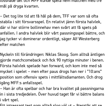
lossnade det och MFF kunde spela hem matchen med tre
mål på dryga kvarten.
– Det tog lite tid att få hål på dem, TFF var som så ofta
stabila i sitt försvarsspel. En relativt jämn första halvlek,
där vi har större bollinnehav men svårt att få spets på
anfallen. I andra halvlek blir vårt passningsspel bättre, och
jag tycker vi dominerar ordentligt, säger Alf Westerberg
efter matchen
Nyckeln till förändringen: Niklas Skoog. Som alltså äntligen
gjorde matchcomeback och fick 90 nyttiga minuter i benen.
Första halvlek spelade han forward, och kom inte med så
mycket i spelet – men efter paus drogs han ner i ”10:ans”
position som offensiv spets i mittfältsdiamanten. Och drog
igång MFF:s anfallsspel.
– Han är ofta spelbar och har bra kvalitet på passningarna
in i sista tredjedelen. Över huvud taget får vi bättre balans
i vårt spel.
Ett intressant test som alltså slog väl ut – återstår att se