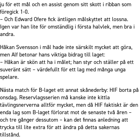
ju för ett mål och en assist genom sitt skott i ribban som
föregick 1-0.
– Och Edward Ofere fick äntligen målskyttet att lossna.
Igen var han lite för omständlig i första halvlek, men bra i
andra.
Håkan Svensson i mål hade inte särskilt mycket att göra,
men Alf betonar hans viktiga bidrag till laget:
– Håkan är skön att ha i målet; han styr och ställer på ett
suveränt sätt – värdefullt för ett lag med många unga
spelare.
Nästa match för B-laget ett annat skånederby: HIF borta på
onsdag. Reservlagsserien må kanske inte kittla
tävlingsnerverna alltför mycket, men då HIF faktiskt är den
enda lag som B-laget förlorat mot de senaste två åren –
och tre gånger dessutom – kan det finnas anledning att
trycka till lite extra för att ändra på detta sakernas
tillstånd.