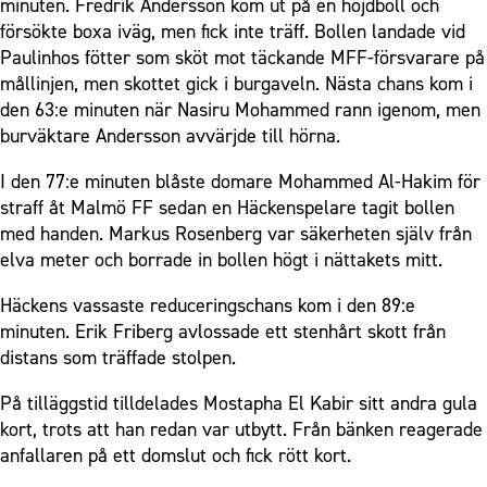
minuten. Fredrik Andersson kom ut på en höjdboll och
försökte boxa iväg, men fick inte träff. Bollen landade vid
Paulinhos fötter som sköt mot täckande MFF-försvarare på
mållinjen, men skottet gick i burgaveln. Nästa chans kom i
den 63:e minuten när Nasiru Mohammed rann igenom, men
burväktare Andersson avvärjde till hörna.
I den 77:e minuten blåste domare Mohammed Al-Hakim för
straff åt Malmö FF sedan en Häckenspelare tagit bollen
med handen. Markus Rosenberg var säkerheten själv från
elva meter och borrade in bollen högt i nättakets mitt.
Häckens vassaste reduceringschans kom i den 89:e
minuten. Erik Friberg avlossade ett stenhårt skott från
distans som träffade stolpen.
På tilläggstid tilldelades Mostapha El Kabir sitt andra gula
kort, trots att han redan var utbytt. Från bänken reagerade
anfallaren på ett domslut och fick rött kort.