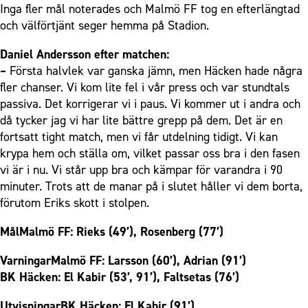
Inga fler mål noterades och Malmö FF tog en efterlängtad
och välförtjänt seger hemma på Stadion.
Daniel Andersson efter matchen:
–
Första halvlek var ganska jämn, men Häcken hade några
fler chanser. Vi kom lite fel i vår press och var stundtals
passiva. Det korrigerar vi i paus. Vi kommer ut i andra och
då tycker jag vi har lite bättre grepp på dem. Det är en
fortsatt tight match, men vi får utdelning tidigt. Vi kan
krypa hem och ställa om, vilket passar oss bra i den fasen
vi är i nu. Vi står upp bra och kämpar för varandra i 90
minuter. Trots att de manar på i slutet håller vi dem borta,
förutom Eriks skott i stolpen.
MålMalmö FF: Rieks (49’), Rosenberg (77’)
VarningarMalmö FF: Larsson (60’), Adrian (91’)
BK Häcken: El Kabir (53’, 91’), Faltsetas (76’)
UtvisningarBK Häcken: El Kabir (91’)