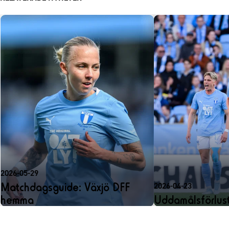
2026-05-29
Matchdagsguide: Växjö DFF
2026-04-23
hemma
Uddamålsförlust 