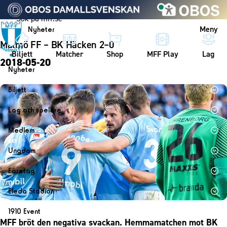
Vidare till innehållet
Meny
Nyheter
Malmö FF – BK Häcken 2–0
Biljett
Matcher
Shop
MFF Play
Lag
2018-05-20
Nyheter
Nyheter
Biljett
Kalender
Biljett
Lag och spelare
Årskort herr
Lag
Medlem
Årskort dam
Herrlaget
Medlemskap i Malmö FF
Ungdom
Mitt MFF
Spelare
Årsmöte 2026
MFF Ungdom
Biljetter till bortamatcher
Företag
Ledarstab
Sommarfotboll
Biljettvillkor
Bli företagspartner
Damlaget
Eleda Stadion
Skånecupen
Nätverket
Eleda Stadion
Spelare
1910 Event
Fotbollsskolan
Klubbstolar
MFF bröt den negativa svackan. Hemmamatchen mot BK
Erics Bar & Restaurang
Ledarstab