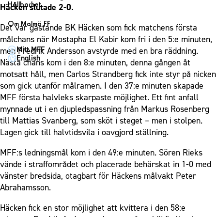
1910 Event
Fotbollsnätverket
Hållbarhet
Häcken slutade 2-0.
Partner dam
Matchdag på Eleda Stadion
Fest & Event
P19
Hållbarhet
Om Malmö FF
Det var gästande BK Häcken som fick matchens första
MFF-museet & rundvandringar
Konferens
F19
Himmelsblå framtid – en match för miljön
målchans när Mostapha El Kabir kom fri i den 5:e minuten,
Om Malmö FF
Möte
Mitt MFF
men Fredrik Andersson avstyrde med en bra räddning.
P17
MFF i samhället
Kontakt
English
Nästa chans kom i den 8:e minuten, denna gången åt
Mässa
F17
Laget för alla
Press och media
motsatt håll, men Carlos Strandberg fick inte styr på nicken
Sommarfest
Malmö Trophy
Nattfotboll
som gick utanför målramen. I den 37:e minuten skapade
Historik – herrlaget
Julshow
MFF första halvleks skarpaste möjlighet. Ett fint anfall
Himmelsblå Tillsammans
Historik – damlaget
mynnade ut i en djupledspassning från Markus Rosenberg
Inspiration
Karriärakademin
Närstående organisationer
till Mattias Svanberg, som sköt i steget – men i stolpen.
Vanliga frågor om 1910 Event
Grundskolefotboll mot rasismer
Lagen gick till halvtidsvila i oavgjord ställning.
Policydokument
Skolakademier
Personuppgiftspolicy
MFF:s ledningsmål kom i den 49:e minuten. Sören Rieks
Fonder
vände i straffområdet och placerade behärskat in 1-0 med
vänster bredsida, otagbart för Häckens målvakt Peter
Abrahamsson.
Häcken fick en stor möjlighet att kvittera i den 58:e