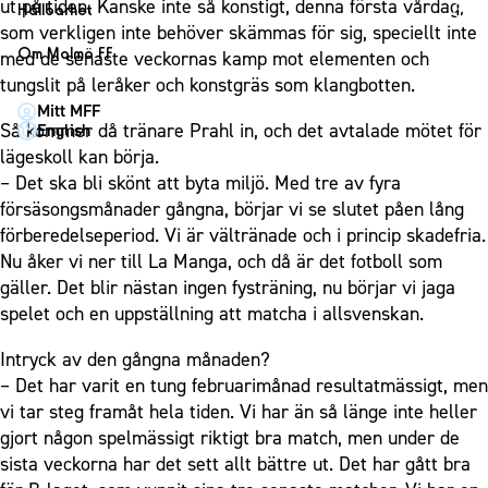
1910 Event
ut på tiden. Kanske inte så konstigt, denna första vårdag,
Fotbollsnätverket
Hållbarhet
Partner dam
Matchdag på Eleda Stadion
som verkligen inte behöver skämmas för sig, speciellt inte
Fest & Event
P19
Hållbarhet
Om Malmö FF
med de senaste veckornas kamp mot elementen och
MFF-museet & rundvandringar
Konferens
F19
Himmelsblå framtid – en match för miljön
tungslit på leråker och konstgräs som klangbotten.
Om Malmö FF
Möte
Mitt MFF
P17
MFF i samhället
Kontakt
Så kommer då tränare Prahl in, och det avtalade mötet för
English
Mässa
F17
Laget för alla
lägeskoll kan börja.
Press och media
Sommarfest
– Det ska bli skönt att byta miljö. Med tre av fyra
Malmö Trophy
Nattfotboll
Historik – herrlaget
försäsongsmånader gångna, börjar vi se slutet påen lång
Julshow
Himmelsblå Tillsammans
Historik – damlaget
förberedelseperiod. Vi är vältränade och i princip skadefria.
Inspiration
Karriärakademin
Nu åker vi ner till La Manga, och då är det fotboll som
Närstående organisationer
Vanliga frågor om 1910 Event
gäller. Det blir nästan ingen fysträning, nu börjar vi jaga
Grundskolefotboll mot rasismer
Policydokument
spelet och en uppställning att matcha i allsvenskan.
Skolakademier
Personuppgiftspolicy
Fonder
Intryck av den gångna månaden?
– Det har varit en tung februarimånad resultatmässigt, men
vi tar steg framåt hela tiden. Vi har än så länge inte heller
gjort någon spelmässigt riktigt bra match, men under de
sista veckorna har det sett allt bättre ut. Det har gått bra