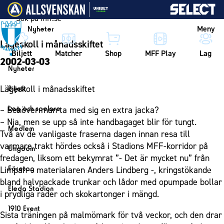
Vidare till innehållet
Meny
Nyheter
Lägeskoll i månadsskiftet
Biljett
Matcher
Shop
MFF Play
Lag
2002-03-03
Nyheter
Nyheter
Lägeskoll i månadsskiftet
Biljett
Kalender
Biljett
Lag och spelare
– Behöver man ta med sig en extra jacka?
Årskort herr
– Nja, men se upp så inte handbagaget blir för tungt.
Lag
Medlem
Två av de vanligaste fraserna dagen innan resa till
Årskort dam
Herrlaget
Medlemskap i Malmö FF
varmare trakt hördes också i Stadions MFF-korridor på
Ungdom
Mitt MFF
Spelare
fredagen, liksom ett bekymrat ”- Det är mycket nu” från
Årsmöte 2026
MFF Ungdom
Biljetter till bortamatcher
Företag
Limpan – materialaren Anders Lindberg -, kringstökande
Ledarstab
Sommarfotboll
bland halvpackade trunkar och lådor med opumpade bollar
Biljettvillkor
Bli företagspartner
Damlaget
Eleda Stadion
i prydliga rader och skokartonger i mängd.
Skånecupen
Nätverket
Eleda Stadion
Spelare
1910 Event
Fotbollsskolan
Sista träningen på malmömark för två veckor, och den drar
Klubbstolar
Erics Bar & Restaurang
Ledarstab