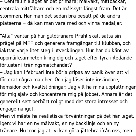
– Centrallinjelaget är det primära; målvakt, mittbackar,
centrala mittfältare och en målskytt längst fram. Det är
stommen. Har man det sedan bra besatt på de andra
platserna – då kan man vara med och vinna medaljer.
”Alla” väntar på hur guldtränare Prahl skall sätta sin
prägel på MFF och generera framgångar till klubben, och
iakttar varje litet steg i utvecklingen. Hur har du känt av
uppmärksamheten kring dig och laget efter fyra inledande
förluster i träningsmatchandet?
– Jag kan i februari inte börja gripas av panik över att vi
förlorat några matcher. Och jag läser inte insändare,
hemsidor och kvällstidningar. Jag vill ha mina uppfattningar
för mig själv och koncentrera mig på jobbet. Annars är det
generellt sett oerhört roligt med det stora intresset och
engagemanget.
Men vi måste ha realistiska förväntningar på det här laget.
Igen: vi har en ny målvakt, en ny backlinje och en ny
tränare. Nu tror jag att vi kan göra jättebra ifrån oss, men