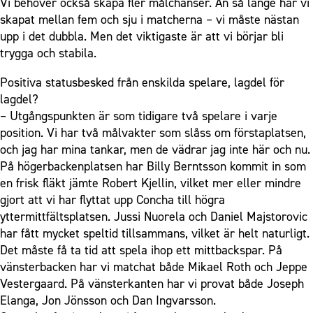
Vi behöver också skapa fler målchanser. Än så länge har vi
skapat mellan fem och sju i matcherna – vi måste nästan
upp i det dubbla. Men det viktigaste är att vi börjar bli
trygga och stabila.
Positiva statusbesked från enskilda spelare, lagdel för
lagdel?
– Utgångspunkten är som tidigare två spelare i varje
position. Vi har två målvakter som slåss om förstaplatsen,
och jag har mina tankar, men de vädrar jag inte här och nu.
På högerbackenplatsen har Billy Berntsson kommit in som
en frisk fläkt jämte Robert Kjellin, vilket mer eller mindre
gjort att vi har flyttat upp Concha till högra
yttermittfältsplatsen. Jussi Nuorela och Daniel Majstorovic
har fått mycket speltid tillsammans, vilket är helt naturligt.
Det måste få ta tid att spela ihop ett mittbackspar. På
vänsterbacken har vi matchat både Mikael Roth och Jeppe
Vestergaard. På vänsterkanten har vi provat både Joseph
Elanga, Jon Jönsson och Dan Ingvarsson.