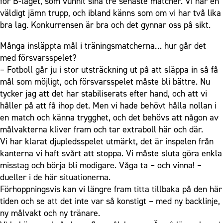
för B-laget, som vunnit sina tre senaste matcher. Vi har en
väldigt jämn trupp, och ibland känns som om vi har två lika
bra lag. Konkurrensen är bra och det gynnar oss på sikt.
Många insläppta mål i träningsmatcherna… hur går det
med försvarsspelet?
– Fotboll går ju i stor utsträckning ut på att släppa in så få
mål som möjligt, och försvarsspelet måste bli bättre. Nu
tycker jag att det har stabiliserats efter hand, och att vi
håller på att få ihop det. Men vi hade behövt hålla nollan i
en match och känna trygghet, och det behövs att någon av
målvakterna kliver fram och tar extraboll här och där.
Vi har klarat djupledsspelet utmärkt, det är inspelen från
kanterna vi haft svårt att stoppa. Vi måste sluta göra enkla
misstag och börja bli modigare. Våga ta – och vinna! –
dueller i de här situationerna.
Förhoppningsvis kan vi längre fram titta tillbaka på den här
tiden och se att det inte var så konstigt – med ny backlinje,
ny målvakt och ny tränare.