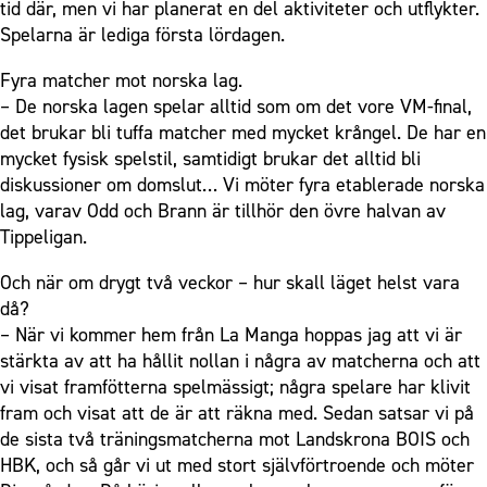
tid där, men vi har planerat en del aktiviteter och utflykter.
Spelarna är lediga första lördagen.
Fyra matcher mot norska lag.
– De norska lagen spelar alltid som om det vore VM-final,
det brukar bli tuffa matcher med mycket krångel. De har en
mycket fysisk spelstil, samtidigt brukar det alltid bli
diskussioner om domslut… Vi möter fyra etablerade norska
lag, varav Odd och Brann är tillhör den övre halvan av
Tippeligan.
Och när om drygt två veckor – hur skall läget helst vara
då?
– När vi kommer hem från La Manga hoppas jag att vi är
stärkta av att ha hållit nollan i några av matcherna och att
vi visat framfötterna spelmässigt; några spelare har klivit
fram och visat att de är att räkna med. Sedan satsar vi på
de sista två träningsmatcherna mot Landskrona BOIS och
HBK, och så går vi ut med stort självförtroende och möter