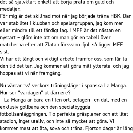
det så självklart enkelt att börja prata om guld och
medaljer.
För mig är det skillnad mot när jag började träna HBK. Där
var stabilitet i klubben och spelargruppen, jag kom mer
eller mindre till ett färdigt lag. I MFF är det nästan en
nystart – glöm inte att om man gör en tabell över
matcherna efter att Zlatan försvann ifjol, så ligger MFF
sist.
Vi har ett långt och viktigt arbete framför oss, som får ta
den tid det tar. Jag kommer att göra mitt yttersta, och jag
hoppas att vi når framgång.
Nu väntar två veckors träningsläger i spanska La Manga.
Hur ser ”vardagen” ut därnere?
– La Manga är bara en liten ort, belägen i en dal, med en
exklusiv golfbana och den specialbyggda
fotbollsanläggningen. Tio perfekta gräsplaner och ett litet
stadion, inget uteliv, och inte så mycket att göra. Vi
kommer mest att äta, sova och träna. Fjorton dagar är lång