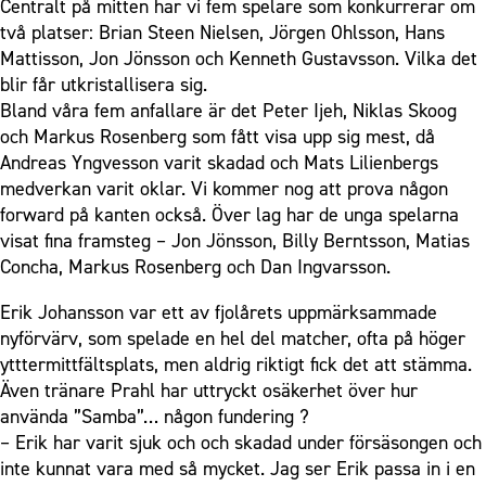
Centralt på mitten har vi fem spelare som konkurrerar om
två platser: Brian Steen Nielsen, Jörgen Ohlsson, Hans
Mattisson, Jon Jönsson och Kenneth Gustavsson. Vilka det
blir får utkristallisera sig.
Bland våra fem anfallare är det Peter Ijeh, Niklas Skoog
och Markus Rosenberg som fått visa upp sig mest, då
Andreas Yngvesson varit skadad och Mats Lilienbergs
medverkan varit oklar. Vi kommer nog att prova någon
forward på kanten också. Över lag har de unga spelarna
visat fina framsteg – Jon Jönsson, Billy Berntsson, Matias
Concha, Markus Rosenberg och Dan Ingvarsson.
Erik Johansson var ett av fjolårets uppmärksammade
nyförvärv, som spelade en hel del matcher, ofta på höger
ytttermittfältsplats, men aldrig riktigt fick det att stämma.
Även tränare Prahl har uttryckt osäkerhet över hur
använda ”Samba”… någon fundering ?
– Erik har varit sjuk och och skadad under försäsongen och
inte kunnat vara med så mycket. Jag ser Erik passa in i en