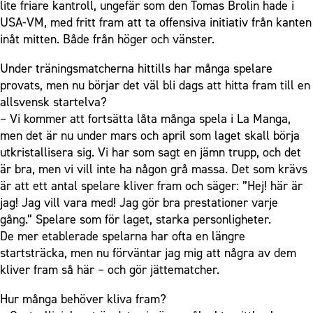
lite friare kantroll, ungefär som den Tomas Brolin hade i
USA-VM, med fritt fram att ta offensiva initiativ från kanten
inåt mitten. Både från höger och vänster.
Under träningsmatcherna hittills har många spelare
provats, men nu börjar det väl bli dags att hitta fram till en
allsvensk startelva?
– Vi kommer att fortsätta låta många spela i La Manga,
men det är nu under mars och april som laget skall börja
utkristallisera sig. Vi har som sagt en jämn trupp, och det
är bra, men vi vill inte ha någon grå massa. Det som krävs
är att ett antal spelare kliver fram och säger: ”Hej! här är
jag! Jag vill vara med! Jag gör bra prestationer varje
gång.” Spelare som för laget, starka personligheter.
De mer etablerade spelarna har ofta en längre
startsträcka, men nu förväntar jag mig att några av dem
kliver fram så här – och gör jättematcher.
Hur många behöver kliva fram?