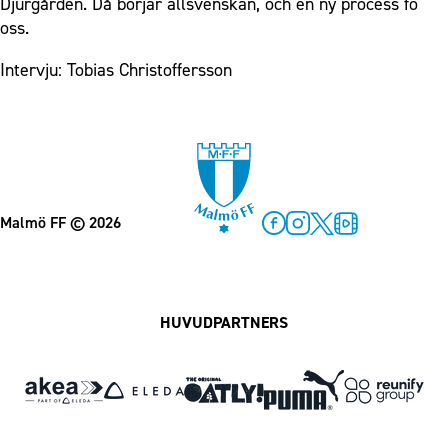
Djurgården. Då börjar allsvenskan, och en ny process fö
oss.
Intervju: Tobias Christoffersson
Malmö FF
© 2026
Facebook
Instagram
Twitter
MFF Play
HUVUDPARTNERS