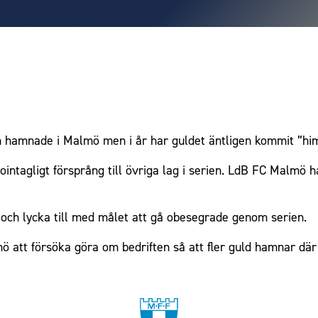
n hamnade i Malmö men i år har guldet äntligen kommit ”him
 ointagligt försprång till övriga lag i serien. LdB FC Malmö
s och lycka till med målet att gå obesegrade genom serien.
mö att försöka göra om bedriften så att fler guld hamnar d