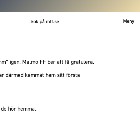
Meny
Mitt MFF
English
m” igen. Malmö FF ber att få gratulera.
 har därmed kammat hem sitt första
är de hör hemma.