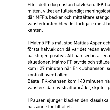
Efter detta dog nästan halvleken. IFK h
mitten, vilket är fullständigt meningsl
där MFF:s backar och mittfältare stängd
vänsterkanten blev det farligare mest 
kanten.
I Malmö FF:s mål stod Mattias Asper och 
första halvlek och då var det redan avvin
backlinjen positivt. Att han sedan är e
situationer. Malmö FF styrde och ställde
kom i 27 minuten när Erik Johansson, so
kontroll över bollen.
Bästa IFK-chansen kom i 40 minuten nä
vänstersidan av straffområdet, skjuter p
I Pausen sjunger klacken den klassiska d
passande för tillfället.