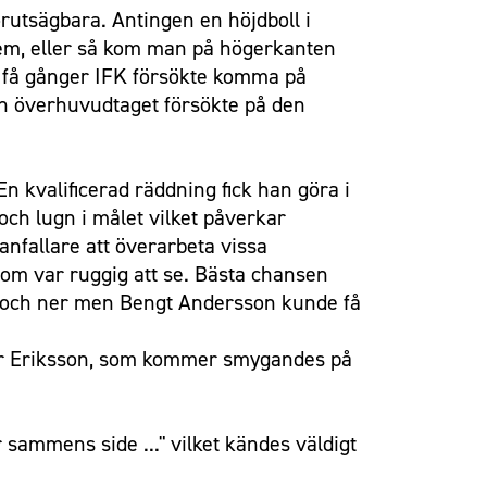
rutsägbara. Antingen en höjdboll i
 dem, eller så kom man på högerkanten
De få gånger IFK försökte komma på
an överhuvudtaget försökte på den
n kvalificerad räddning fick han göra i
 och lugn i målet vilket påverkar
nfallare att överarbeta vissa
 som var ruggig att se. Bästa chansen
an och ner men Bengt Andersson kunde få
ter Eriksson, som kommer smygandes på
 sammens side ..." vilket kändes väldigt