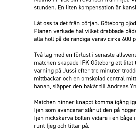
stunden. En liten kompensation är kansk
Låt oss ta det från början. Göteborg bjöd
Planen verkade hal vilket drabbade båda 
alla höll på de randiga varav cirka 600 
Två lag med en förlust i senaste allsv
matchen skapade IFK Göteborg ett litet t
varning på Jussi efter tre minuter trod
mittbackar och en omskolad central mittf
banan, släpper den bakåt till Andreas Yn
Matchen hinner knappt komma igång igen
Ijeh som avancerar slår ut den på höge
Ijeh nickskarva bollen vidare i en båge 
runt Ijeg och tittar på.