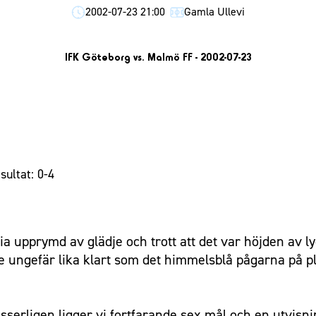
2002-07-23 21:00
Gamla Ullevi
IFK Göteborg vs. Malmö FF - 2002-07-23
sultat: 0-4
ia upprymd av glädje och trott att det var höjden av 
re ungefär lika klart som det himmelsblå pågarna på 
Visserligen ligger vi fortfarande sex mål och en utvi