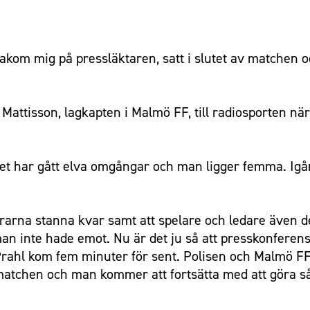
akom mig på pressläktaren, satt i slutet av matchen oc
 Mattisson, lagkapten i Malmö FF, till radiosporten när 
. Det har gått elva omgångar och man ligger femma. Igå
rarna stanna kvar samt att spelare och ledare även d
n inte hade emot. Nu är det ju så att presskonferens
Prahl kom fem minuter för sent. Polisen och Malmö FF
 matchen och man kommer att fortsätta med att göra s