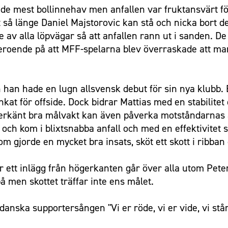
ade mest bollinnehav men anfallen var fruktansvärt fö
öst så länge Daniel Majstorovic kan stå och nicka bort
e av alla löpvägar så att anfallen rann ut i sanden. 
beroende på att MFF-spelarna blev överraskade att m
han hade en lugn allsvensk debut för sin nya klubb. E
kat för offside. Dock bidrar Mattias med en stabilitet
n erkänt bra målvakt kan även påverka motståndarnas a
 och kom i blixtsnabba anfall och med en effektivitet
m gjorde en mycket bra insats, sköt ett skott i ribb
r ett inlägg från högerkanten går över alla utom Pe
å men skottet träffar inte ens målet.
anska supportersången "Vi er röde, vi er vide, vi står