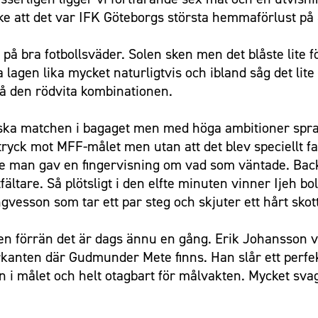
e att det var IFK Göteborgs största hemmaförlust på 
 på bra fotbollsväder. Solen sken men det blåste lite fö
lagen lika mycket naturligtvis och ibland såg det lite 
på den rödvita kombinationen.
enska matchen i bagaget men med höga ambitioner spra
ryck mot MFF-målet men utan att det blev speciellt fa
de man gav en fingervisning om vad som väntade. Back
ältare. Så plötsligt i den elfte minuten vinner Ijeh b
gvesson som tar ett par steg och skjuter ett hårt skott
 förrän det är dags ännu en gång. Erik Johansson vin
rkanten där Gudmunder Mete finns. Han slår ett perfe
in i målet och helt otagbart för målvakten. Mycket sv