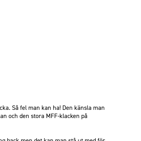
lycka. Så fel man kan ha! Den känsla man
plan och den stora MFF-klacken på
sning back men det kan man stå ut med för