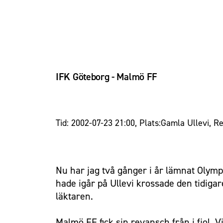
IFK Göteborg - Malmö FF
Tid: 2002-07-23 21:00, Plats:Gamla Ullevi, Re
Nu har jag två gånger i år lämnat Olymp
hade igår på Ullevi krossade den tidiga
läktaren.
Malmö FF fick sin revansch från i fjol. 