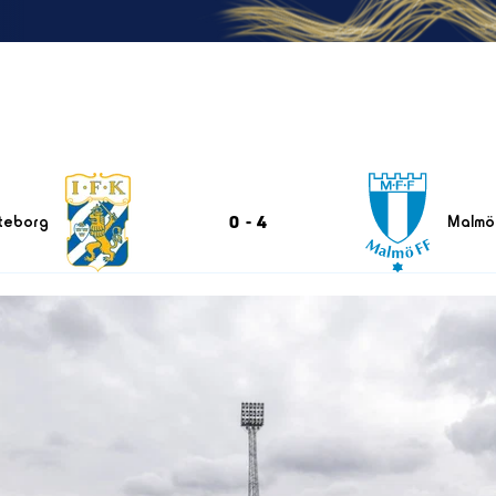
0
-
4
teborg
Malmö