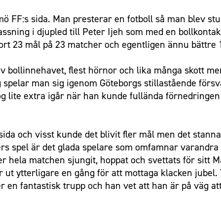
mö FF:s sida. Man presterar en fotboll så man blev s
ssning i djupled till Peter Ijeh som med en bollkonta
ort 23 mål på 23 matcher och egentligen ännu bättre 
av bollinnehavet, flest hörnor och lika många skott 
spelar man sig igenom Göteborgs stillastående försvar
g lite extra igår när han kunde fullända förnedringe
utsida och visst kunde det blivit fler mål men det stan
ers spel är det glada spelare som omfamnar varandra 
 hela matchen sjungit, hoppat och svettats för sitt M
t ytterligare en gång för att mottaga klacken jubel.
r en fantastisk trupp och han vet att han är på väg att