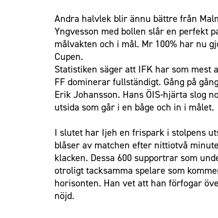
Andra halvlek blir ännu bättre från Mal
Yngvesson med bollen slår en perfekt pa
målvakten och i mål. Mr 100% har nu gj
Cupen.
Statistiken säger att IFK har som mest 
FF dominerar fullständigt. Gång på gång 
Erik Johansson. Hans ÖIS-hjärta slog no
utsida som går i en båge och in i målet.
I slutet har Ijeh en frispark i stolpens 
blåser av matchen efter nittiotvå minut
klacken. Dessa 600 supportrar som under
otroligt tacksamma spelare som kommer u
horisonten. Han vet att han förfogar öve
nöjd.