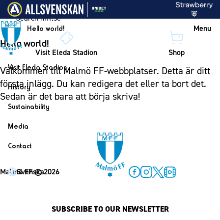
Skip to content
Menu
Hello world!
Hello world!
Visit Eleda Stadion
Shop
Visit Eleda Stadion
Välkommen till
Malmö FF-webbplatser
. Detta är ditt
första inlägg. Du kan redigera det eller ta bort det.
History
Sedan är det bara att börja skriva!
Sustainability
Media
Contact
Svenska
Malmö FF
© 2026
Facebook
Instagram
Twitter
MFF Play
SUBSCRIBE TO OUR NEWSLETTER