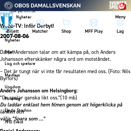
Vidare till innehållet
Meny
Nyheter
Webb-TV: Inför Derbyt!
Biljett
Matcher
Shop
MFF Play
Lag
2007-08-06
Nyheter
Nyheter
Daniel Andersson talar om att kämpa på, och Anders
Biljett
Kalender
Johansson efterskänker några ord om motståndet.
Biljett
Lag och spelare
Årskort herr
– Det är tungt när vi inte får resultaten med oss. (Foto: Nils
Lag
Medlem
Byrfors)
Årskort dam
Herrlaget
Medlemskap i Malmö FF
Ungdom
Mitt MFF
Anders Johansson om Helsingborg:
Spelare
Årsmöte 2026
MFF Ungdom
”De spelar ganska likt oss.”(10 mb)
Biljetter till bortamatcher
Företag
Ledarstab
Du laddar enklast hem filmen genom att högerklicka på
Sommarfotboll
Biljettvillkor
Bli företagspartner
Damlaget
Eleda Stadion
länken och
Skånecupen
Nätverket
välja ”Spara som …”
Eleda Stadion
Spelare
1910 Event
Fotbollsskolan
Klubbstolar
Erics Bar & Restaurang
Ledarstab