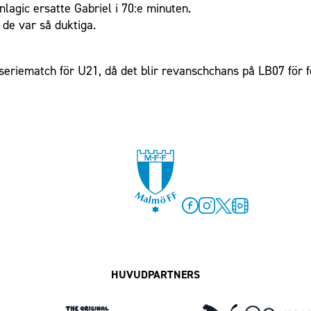
lagic ersatte Gabriel i 70:e minuten.
 de var så duktiga.
a seriematch för U21, då det blir revanschchans på LB07 för f
Facebook
Instagram
Twitter
MFF Play
HUVUDPARTNERS