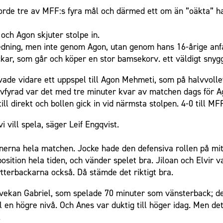
rde tre av MFF:s fyra mål och därmed ett om än ”oäkta” hat
 och Agon skjuter stolpe in.
dning, men inte genom Agon, utan genom hans 16-årige anfa
ckar, som går och köper en stor bamsekorv. ett väldigt snygg
vade vidare ett uppspel till Agon Mehmeti, som på halvvolley
vfyrad var det med tre minuter kvar av matchen dags för Ag
ill direkt och bollen gick in vid närmsta stolpen. 4-0 till MF
i vill spela, säger Leif Engqvist.
tionerna hela matchen. Jocke hade den defensiva rollen på m
position hela tiden, och vänder spelet bra. Jiloan och Elvir 
 ytterbackarna också. Då stämde det riktigt bra.
vekan Gabriel, som spelade 70 minuter som vänsterback; det
ll en högre nivå. Och Anes var duktig till höger idag. Men det
.