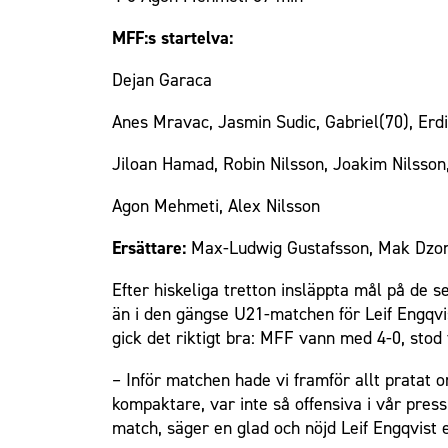
Om Malmö FF
MFF:s startelva:
Dejan Garaca
Anes Mravac, Jasmin Sudic, Gabriel(70), Erd
Jiloan Hamad, Robin Nilsson, Joakim Nilsson,
Agon Mehmeti, Alex Nilsson
Ersättare:
Max-Ludwig Gustafsson, Mak Dzonl
Efter hiskeliga tretton insläppta mål på de 
än i den gängse U21-matchen för Leif Engqv
gick det riktigt bra: MFF vann med 4-0, stod 
– Inför matchen hade vi framför allt pratat o
kompaktare, var inte så offensiva i vår press
match, säger en glad och nöjd Leif Engqvist 