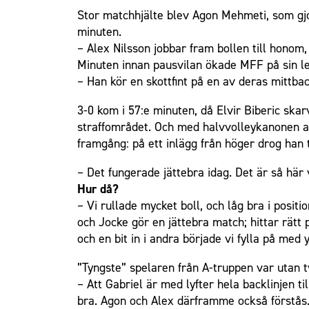
Stor matchhjälte blev Agon Mehmeti, som gjo
minuten.
– Alex Nilsson jobbar fram bollen till honom,
Minuten innan pausvilan ökade MFF på sin le
– Han kör en skottfint på en av deras mittba
3-0 kom i 57:e minuten, då Elvir Biberic skar
straffområdet. Och med halvvolleykanonen a
framgång: på ett inlägg från höger drog han t
– Det fungerade jättebra idag. Det är så här v
Hur då?
– Vi rullade mycket boll, och låg bra i posi
och Jocke gör en jättebra match; hittar rätt 
och en bit in i andra började vi fylla på med
”Tyngste” spelaren från A-truppen var utan t
– Att Gabriel är med lyfter hela backlinjen ti
bra. Agon och Alex därframme också förstås