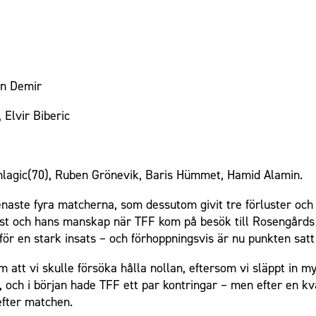
in Demir
 Elvir Biberic
agic(70), Ruben Grönevik, Baris Hümmet, Hamid Alamin.
senaste fyra matcherna, som dessutom givit tre förluster och
ist och hans manskap när TFF kom på besök till Rosengårds
för en stark insats – och förhoppningsvis är nu punkten satt 
m att vi skulle försöka hålla nollan, eftersom vi släppt in 
, och i början hade TFF ett par kontringar – men efter en kv
efter matchen.