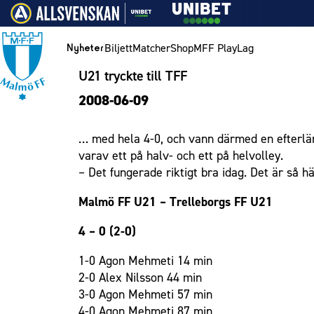
Vidare till innehållet
Biljett
Matcher
Shop
MFF Play
Lag
Nyheter
U21 tryckte till TFF
Nyheter
Biljett
Lag
Medlemskap i Malmö FF
MFF Ungdom
Bli företagspartner
Eleda Stadion
1910 Event
Hållbarhet
Om Malmö FF
Nyheter
2008-06-09
Kalender
Årskort herr
Herrlaget
Årsmöte 2026
Sommarfotboll
Nätverket
Erics Bar & Restaurang
Fest & Event
Kontakt
Himmelsblå framtid – en match för miljön
Biljett
Årskort dam
Skånecupen
Klubbstolar
Matchdag på Eleda Stadion
Konferens
MFF i samhället
Press och media
Spelare
… med hela 4-0, och vann därmed en efterlä
Lag och spelare
Mitt MFF
Fotbollsskolan
Partner dam
MFF-museet & rundvandringar
Möte
Historik – herrlaget
Ledarstab
Laget för alla
varav ett på halv- och ett på helvolley.
Biljetter till bortamatcher
Damlaget
Fotbollsnätverket
Mässa
Historik – damlaget
Nattfotboll
Medlem
– Det fungerade riktigt bra idag. Det är så här
Biljettvillkor
P19
Sommarfest
Närstående organisationer
Spelare
Himmelsblå Tillsammans
Ungdom
Malmö FF U21 – Trelleborgs FF U21
F19
Julshow
Policydokument
Ledarstab
Karriärakademin
Företag
4 – 0 (2-0)
P17
Inspiration
Personuppgiftspolicy
Grundskolefotboll mot rasismer
Eleda Stadion
F17
Vanliga frågor om 1910 Event
Skolakademier
1-0 Agon Mehmeti 14 min
2-0 Alex Nilsson 44 min
Malmö Trophy
Fonder
1910 Event
3-0 Agon Mehmeti 57 min
Hållbarhet
4-0 Agon Mehmeti 87 min