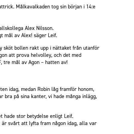
trick. Målkavalkaden tog sin början i 14:e
llskollega Alex Nilsson.
t mål av Alex! säger Leif.
 sköt bollen rakt upp i nättaket från utanför
on att prova helvolley, och det med
F, tre mål av Agon – hatten av!
itten idag, medan Robin låg framför honom,
var bra på sina kanter, vi hade många inlägg,
 hade stor betydelse enligt Leif.
 är svårt att lyfta fram någon idag, alla var