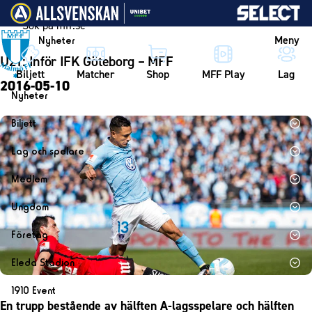
Vidare till innehållet
Meny
Nyheter
U21: Inför IFK Göteborg – MFF
Biljett
Matcher
Shop
MFF Play
Lag
2016-05-10
Nyheter
Nyheter
Biljett
Kalender
Biljett
Lag och spelare
Årskort herr
Lag
Medlem
Årskort dam
Herrlaget
Medlemskap i Malmö FF
Ungdom
Mitt MFF
Spelare
Årsmöte 2026
MFF Ungdom
Biljetter till bortamatcher
Företag
Ledarstab
Sommarfotboll
Biljettvillkor
Bli företagspartner
Damlaget
Eleda Stadion
Skånecupen
Nätverket
Eleda Stadion
Spelare
1910 Event
Fotbollsskolan
Klubbstolar
En trupp bestående av hälften A-lagsspelare och hälften
Erics Bar & Restaurang
Ledarstab