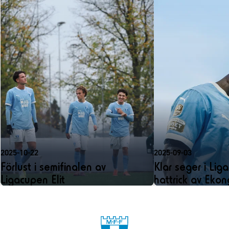
2025-10-22
2025-09-03
Förlust i semifinalen av
Klar seger i Liga
Ligacupen Elit
hattrick av Ekon