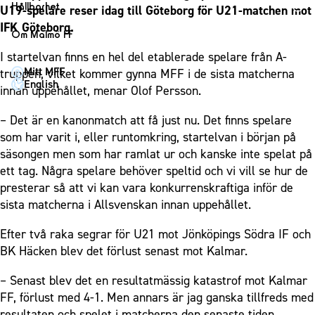
1910 Event
Fotbollsnätverket
Hållbarhet
U19-spelare reser idag till Göteborg för U21-matchen mot
Partner dam
Matchdag på Eleda Stadion
Fest & Event
IFK Göteborg.
P19
Hållbarhet
Om Malmö FF
MFF-museet & rundvandringar
Konferens
F19
Himmelsblå framtid – en match för miljön
I startelvan finns en hel del etablerade spelare från A-
Om Malmö FF
Möte
Mitt MFF
truppen, vilket kommer gynna MFF i de sista matcherna
P17
MFF i samhället
Kontakt
English
innan uppehållet, menar Olof Persson.
Mässa
F17
Laget för alla
Press och media
Sommarfest
Malmö Trophy
Nattfotboll
– Det är en kanonmatch att få just nu. Det finns spelare
Historik – herrlaget
Julshow
som har varit i, eller runtomkring, startelvan i början på
Himmelsblå Tillsammans
Historik – damlaget
säsongen men som har ramlat ur och kanske inte spelat på
Inspiration
Karriärakademin
Närstående organisationer
ett tag. Några spelare behöver speltid och vi vill se hur de
Vanliga frågor om 1910 Event
Grundskolefotboll mot rasismer
presterar så att vi kan vara konkurrenskraftiga inför de
Policydokument
sista matcherna i Allsvenskan innan uppehållet.
Skolakademier
Personuppgiftspolicy
Fonder
Efter två raka segrar för U21 mot Jönköpings Södra IF och
BK Häcken blev det förlust senast mot Kalmar.
– Senast blev det en resultatmässig katastrof mot Kalmar
FF, förlust med 4-1. Men annars är jag ganska tillfreds med
resultaten och spelet i matcherna den senaste tiden,