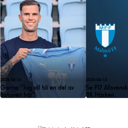
2026-06-26
2026-06-12
Garcia: ”Jag vill bli en del av
Se P17 Allsvens
historien här”
BK Häcken