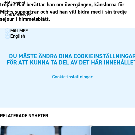
1910 Event
Fotbollsnätverket
Hållbarhet
tröjan! Här berättar han om övergången, känslorna för
Partner dam
Matchdag på Eleda Stadion
Fest & Event
MFF:s supportrar och vad han vill bidra med i sin tredje
P19
Hållbarhet
Om Malmö FF
MFF-museet & rundvandringar
sejour i himmelsblått.
Konferens
F19
Himmelsblå framtid – en match för miljön
Om Malmö FF
Möte
Mitt MFF
P17
MFF i samhället
Kontakt
English
Mässa
F17
Laget för alla
Press och media
Sommarfest
Malmö Trophy
Nattfotboll
Historik – herrlaget
DU MÅSTE ÄNDRA DINA COOKIEINSTÄLLNINGA
Julshow
Himmelsblå Tillsammans
FÖR ATT KUNNA TA DEL AV DET HÄR INNEHÅLLE
Historik – damlaget
Inspiration
Karriärakademin
Närstående organisationer
Cookie-inställningar
Vanliga frågor om 1910 Event
Grundskolefotboll mot rasismer
Policydokument
Skolakademier
Personuppgiftspolicy
Fonder
RELATERADE NYHETER