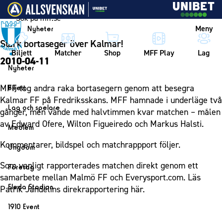
Vidare till innehållet
Meny
Nyheter
Stark bortaseger över Kalmar!
Biljett
Matcher
Shop
MFF Play
Lag
2010-04-11
Nyheter
Nyheter
MFF tog andra raka bortasegern genom att besegra
Biljett
Kalender
Kalmar FF på Fredriksskans. MFF hamnade i underläge två
Biljett
Lag och spelare
gånger, men vände med halvtimmen kvar matchen – målen
Årskort herr
Lag
av Edward Ofere, Wilton Figueiredo och Markus Halsti.
Medlem
Årskort dam
Herrlaget
Medlemskap i Malmö FF
Kommentarer, bildspel och matchrappport följer.
Ungdom
Mitt MFF
Spelare
Årsmöte 2026
MFF Ungdom
Som vanligt rapporterades matchen direkt genom ett
Biljetter till bortamatcher
Företag
Ledarstab
samarbete mellan Malmö FF och Everysport.com. Läs
Sommarfotboll
Biljettvillkor
Bli företagspartner
Damlaget
Eleda Stadion
Patrik Jandelins direkrapportering här.
Skånecupen
Nätverket
Eleda Stadion
Spelare
1910 Event
Fotbollsskolan
Klubbstolar
Erics Bar & Restaurang
Ledarstab