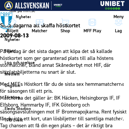
Vidare till innehållet
Meny
Nyheter
Sista dagarna att skaffa höstkortet
Biljett
Matcher
Shop
MFF Play
Lag
2009-08-13
Nyheter
Nyheter
På lördag är det sista dagen att köpa det så kallade
Biljett
Kalender
höstkortet som ger garanterad plats till alla höstens
Biljett
Lag och spelare
stormatcher, bland annat Skånederbyt mot HIF, där
Årskort herr
Lag
sittplatsbiljetterna nu snart är slut.
Medlem
Årskort dam
Herrlaget
Medlemskap i Malmö FF
Med MFFs Höstkort får du de sista sex hemmamatcherna
Ungdom
Mitt MFF
Spelare
för säsongen till ett pris.
Årsmöte 2026
MFF Ungdom
Biljetter till bortamatcher
Företag
Matcherna det gäller är: BK Häcken, Helsingborgs IF, IF
Ledarstab
Sommarfotboll
Elfsborg, Hammarby IF, IFK Göteborg och
Biljettvillkor
Bli företagspartner
Damlaget
Eleda Stadion
säsongsavslutningen mot IF Brommapojkarna. Rent fysiskt
Skånecupen
Nätverket
Eleda Stadion
Spelare
får du inte ett kort, utan lösbiljetter till samtliga matcher.
1910 Event
Fotbollsskolan
Klubbstolar
Tag chansen att få din egen plats – det är riktigt bra
Erics Bar & Restaurang
Ledarstab