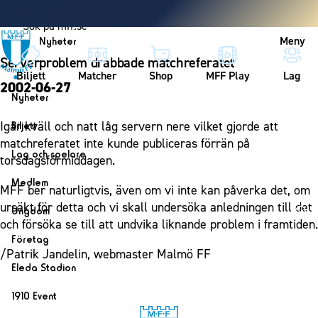
Vidare till innehållet
Meny
Nyheter
Serverproblem drabbade matchreferatet
Biljett
Matcher
Shop
MFF Play
Lag
2002-06-27
Nyheter
Nyheter
Igår kväll och natt låg servern nere vilket gjorde att
Biljett
Kalender
matchreferatet inte kunde publiceras förrän på
Biljett
Lag och spelare
torsdagsförmiddagen.
Årskort herr
Lag
Medlem
MFF ber naturligtvis, även om vi inte kan påverka det, om
Årskort dam
Herrlaget
Medlemskap i Malmö FF
ursäkt för detta och vi skall undersöka anledningen till det
Ungdom
Mitt MFF
Spelare
och försöka se till att undvika liknande problem i framtiden.
Årsmöte 2026
MFF Ungdom
Biljetter till bortamatcher
Företag
Ledarstab
/Patrik Jandelin, webmaster Malmö FF
Sommarfotboll
Biljettvillkor
Bli företagspartner
Damlaget
Eleda Stadion
Skånecupen
Nätverket
Eleda Stadion
Spelare
1910 Event
Fotbollsskolan
Klubbstolar
Erics Bar & Restaurang
Ledarstab