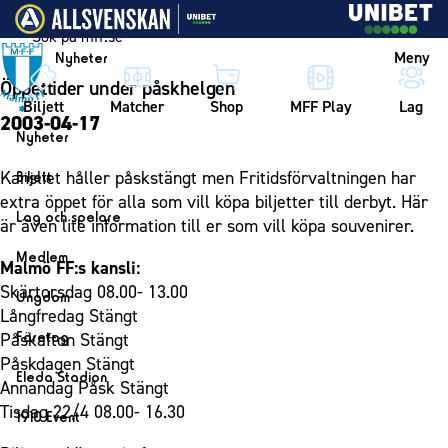
Vidare till innehållet
Meny
Nyheter
Öppettider under påskhelgen
Biljett
Matcher
Shop
MFF Play
Lag
2003-04-17
Nyheter
Nyheter
Kansliet håller påskstängt men Fritidsförvaltningen har
Biljett
Kalender
extra öppet för alla som vill köpa biljetter till derbyt. Här
Biljett
Lag och spelare
är även lite information till er som vill köpa souvenirer.
Årskort herr
Lag
Medlem
Malmö FF:s kansli:
Årskort dam
Herrlaget
Medlemskap i Malmö FF
Skärtorsdag 08.00- 13.00
Ungdom
Mitt MFF
Spelare
Långfredag Stängt
Årsmöte 2026
MFF Ungdom
Biljetter till bortamatcher
Företag
Påskafton Stängt
Ledarstab
Sommarfotboll
Påskdagen Stängt
Biljettvillkor
Bli företagspartner
Damlaget
Eleda Stadion
Annandag Påsk Stängt
Skånecupen
Nätverket
Eleda Stadion
Spelare
Tisdag 22/4 08.00- 16.30
1910 Event
Fotbollsskolan
Klubbstolar
Erics Bar & Restaurang
Ledarstab