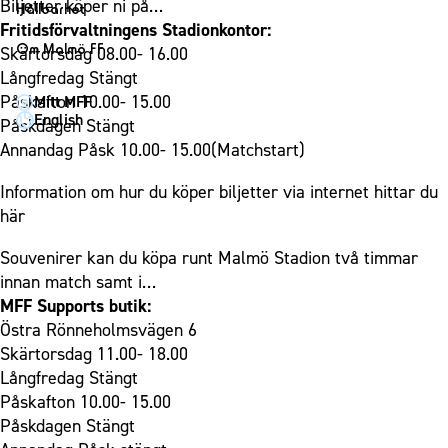
1910 Event
Biljetter köper ni på…
Fotbollsnätverket
Hållbarhet
Partner dam
Matchdag på Eleda Stadion
Fritidsförvaltningens Stadionkontor:
Fest & Event
P19
Hållbarhet
Om Malmö FF
Skärtorsdag 08.00- 16.00
MFF-museet & rundvandringar
Konferens
F19
Himmelsblå framtid – en match för miljön
Långfredag Stängt
Om Malmö FF
Möte
Påskafton 10.00- 15.00
Mitt MFF
P17
MFF i samhället
Kontakt
English
Påskdagen Stängt
Mässa
F17
Laget för alla
Press och media
Annandag Påsk 10.00- 15.00(Matchstart)
Sommarfest
Malmö Trophy
Nattfotboll
Historik – herrlaget
Information om hur du köper biljetter via internet hittar du
Julshow
Himmelsblå Tillsammans
Historik – damlaget
här
Inspiration
Karriärakademin
Närstående organisationer
Vanliga frågor om 1910 Event
Souvenirer kan du köpa runt Malmö Stadion två timmar
Grundskolefotboll mot rasismer
Policydokument
innan match samt i…
Skolakademier
Personuppgiftspolicy
MFF Supports butik:
Fonder
Östra Rönneholmsvägen 6
Skärtorsdag 11.00- 18.00
Långfredag Stängt
Påskafton 10.00- 15.00
Påskdagen Stängt