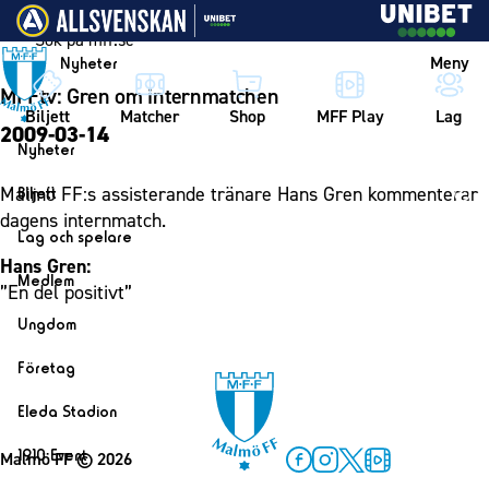
Vidare till innehållet
Meny
Nyheter
MFFtv: Gren om internmatchen
Biljett
Matcher
Shop
MFF Play
Lag
2009-03-14
Nyheter
Nyheter
Malmö FF:s assisterande tränare Hans Gren kommenterar
Biljett
Kalender
dagens internmatch.
Biljett
Lag och spelare
Årskort herr
Hans Gren:
Lag
Medlem
”En del positivt”
Årskort dam
Herrlaget
Medlemskap i Malmö FF
Ungdom
Mitt MFF
Spelare
Årsmöte 2026
MFF Ungdom
Biljetter till bortamatcher
Företag
Ledarstab
Sommarfotboll
Biljettvillkor
Bli företagspartner
Damlaget
Eleda Stadion
Skånecupen
Nätverket
Eleda Stadion
Spelare
1910 Event
Malmö FF
© 2026
Fotbollsskolan
Klubbstolar
Erics Bar & Restaurang
Ledarstab
Facebook
Instagram
Twitter
MFF Play