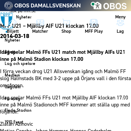
Vidare till innehållet
Meny
Nyheter
MFF U21 – Mjällby AIF U21 klockan 17.00
Biljett
Matcher
Shop
MFF Play
Lag
2014-03-18
Nyheter
Nyheter
Idag spelar Malmö FFs U21 match mot Mjällby AIFs U21
Biljett
Kalender
inne på Malmö Stadion klockan 17.00
Biljett
Lag och spelare
Årskort herr
I förra veckan drog U21 Allsvenskan igång och Malmö FF
Lag
Medlem
slog Halmstads BK med 3-2 uppe på Örjans vall i den första
Årskort dam
Herrlaget
Medlemskap i Malmö FF
omgången.
Ungdom
Mitt MFF
Spelare
Årsmöte 2026
MFF Ungdom
Idag spelar Malmö FFs U21 mot Mjällby AIF klockan 17.00
Biljetter till bortamatcher
Företag
Ledarstab
inne på Malmö Stadionoch MFF kommer att ställa upp med
Sommarfotboll
Biljettvillkor
Bli företagspartner
Damlaget
Eleda Stadion
följande:
Skånecupen
Nätverket
Eleda Stadion
Spelare
1910 Event
Zlatan Azinovic
Fotbollsskolan
Klubbstolar
Erics Bar & Restaurang
Ledarstab