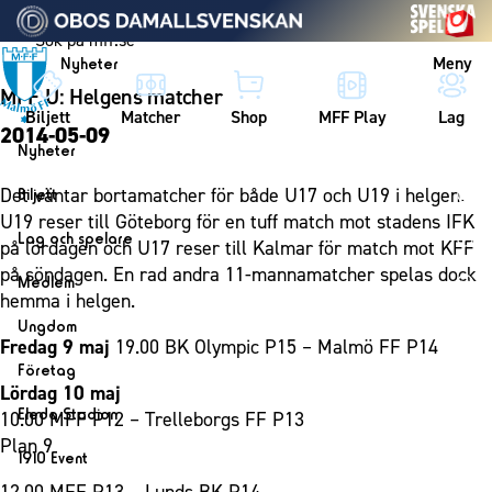
Vidare till innehållet
Meny
Nyheter
MFF U: Helgens matcher
Biljett
Matcher
Shop
MFF Play
Lag
2014-05-09
Nyheter
Nyheter
Det väntar bortamatcher för både U17 och U19 i helgen.
Biljett
Kalender
U19 reser till Göteborg för en tuff match mot stadens IFK
Biljett
Lag och spelare
på lördagen och U17 reser till Kalmar för match mot KFF
Årskort herr
Lag
på söndagen. En rad andra 11-mannamatcher spelas dock
Medlem
Årskort dam
hemma i helgen.
Herrlaget
Medlemskap i Malmö FF
Ungdom
Mitt MFF
Spelare
Fredag 9 maj
19.00 BK Olympic P15 – Malmö FF P14
Årsmöte 2026
MFF Ungdom
Biljetter till bortamatcher
Företag
Ledarstab
Lördag 10 maj
Sommarfotboll
Biljettvillkor
Bli företagspartner
Damlaget
Eleda Stadion
10.00 MFF P12 – Trelleborgs FF P13
Skånecupen
Nätverket
Plan 9
Eleda Stadion
Spelare
1910 Event
Fotbollsskolan
Klubbstolar
Erics Bar & Restaurang
Ledarstab