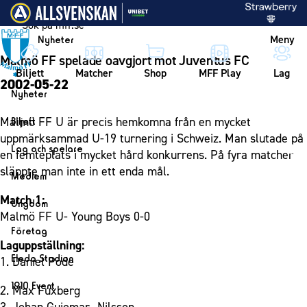
Vidare till innehållet
Meny
Nyheter
Malmö FF spelade oavgjort mot Juventus FC
Biljett
Matcher
Shop
MFF Play
Lag
2002-05-22
Nyheter
Nyheter
Malmö FF U är precis hemkomna från en mycket
Biljett
Kalender
uppmärksammad U-19 turnering i Schweiz. Man slutade på
Biljett
Lag och spelare
en femteplats i mycket hård konkurrens. På fyra matcher
Årskort herr
Lag
släppte man inte in ett enda mål.
Medlem
Årskort dam
Herrlaget
Medlemskap i Malmö FF
Match 1:
Ungdom
Mitt MFF
Spelare
Malmö FF U- Young Boys 0-0
Årsmöte 2026
MFF Ungdom
Biljetter till bortamatcher
Företag
Ledarstab
Laguppställning:
Sommarfotboll
Biljettvillkor
Bli företagspartner
Damlaget
Eleda Stadion
1. Daniel Pode
Skånecupen
Nätverket
Eleda Stadion
Spelare
1910 Event
2. Max Fuxberg
Fotbollsskolan
Klubbstolar
Erics Bar & Restaurang
Ledarstab