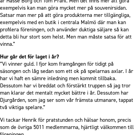
är Hasse Borg och Tom Prahl. Men det finns mer att göra
exempelvis kan man göra mycket mer på souvenirsidan.
Satsar man mer på att göra produkterna mer tillgängliga,
exempelvis med en butik i centrala Malmö där man kan
profilera föreningen, och använder duktiga säljare så kan
detta bli hur stort som helst. Men man måste satsa för att
vinna.”
Hur går det för laget i år?
”Vi vinner guld. I fjor kom framgången för tidigt på
säsongen och låg sedan som ett ok på spelarnas axlar. I år
har vi haft en sämre inledning men kommit tillbaka.
Dessutom har vi breddat och förstärkt truppen så jag tror
man klarar det mentalt mycket bättre i år. Dessutom har
Djurgården, som jag ser som vår främsta utmanare, tappat
två viktiga spelare.”
Vi tackar Henrik för pratstunden och hälsar honom, precis
som de övriga 5011 medlemmarna, hjärtligt välkommen till
föreningen.