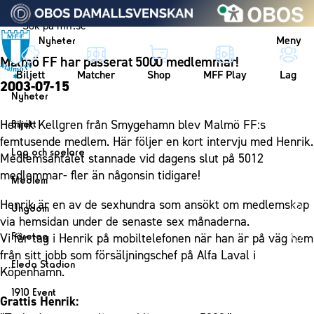
Vidare till innehållet
Meny
Nyheter
Malmö FF har passerat 5000 medlemmar!
Biljett
Matcher
Shop
MFF Play
Lag
2003-07-15
Nyheter
Nyheter
Henrik Kellgren från Smygehamn blev Malmö FF:s
Biljett
Kalender
femtusende medlem. Här följer en kort intervju med Henrik.
Biljett
Lag och spelare
Medlemsantalet stannade vid dagens slut på 5012
Årskort herr
Lag
medlemmar- fler än någonsin tidigare!
Medlem
Årskort dam
Herrlaget
Medlemskap i Malmö FF
Henrik är en av de sexhundra som ansökt om medlemskap
Ungdom
Mitt MFF
Spelare
via hemsidan under de senaste sex månaderna.
Årsmöte 2026
MFF Ungdom
Biljetter till bortamatcher
Företag
Vi får tag i Henrik på mobiltelefonen när han är på väg hem
Ledarstab
Sommarfotboll
från sitt jobb som försäljningschef på Alfa Laval i
Biljettvillkor
Bli företagspartner
Damlaget
Eleda Stadion
Köpenhamn.
Skånecupen
Nätverket
Eleda Stadion
Spelare
1910 Event
Fotbollsskolan
Grattis Henrik:
Klubbstolar
Erics Bar & Restaurang
Ledarstab