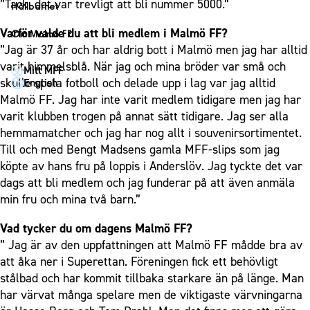
1910 Event
”Tack, det var trevligt att bli nummer 5000.”
Fotbollsnätverket
Hållbarhet
Partner dam
Matchdag på Eleda Stadion
Fest & Event
P19
Hållbarhet
Varför valde du att bli medlem i Malmö FF?
Om Malmö FF
MFF-museet & rundvandringar
Konferens
”Jag är 37 år och har aldrig bott i Malmö men jag har alltid
F19
Himmelsblå framtid – en match för miljön
Om Malmö FF
varit himmelsblå. När jag och mina bröder var små och
Möte
Mitt MFF
P17
MFF i samhället
Kontakt
skulle spela fotboll och delade upp i lag var jag alltid
English
Mässa
F17
Laget för alla
Malmö FF. Jag har inte varit medlem tidigare men jag har
Press och media
Sommarfest
varit klubben trogen på annat sätt tidigare. Jag ser alla
Malmö Trophy
Nattfotboll
Historik – herrlaget
hemmamatcher och jag har nog allt i souvenirsortimentet.
Julshow
Himmelsblå Tillsammans
Historik – damlaget
Till och med Bengt Madsens gamla MFF-slips som jag
Inspiration
Karriärakademin
köpte av hans fru på loppis i Anderslöv. Jag tyckte det var
Närstående organisationer
Vanliga frågor om 1910 Event
dags att bli medlem och jag funderar på att även anmäla
Grundskolefotboll mot rasismer
Policydokument
min fru och mina två barn.”
Skolakademier
Personuppgiftspolicy
Fonder
Vad tycker du om dagens Malmö FF?
” Jag är av den uppfattningen att Malmö FF mådde bra av
att åka ner i Superettan. Föreningen fick ett behövligt
stålbad och har kommit tillbaka starkare än på länge. Man
har värvat många spelare men de viktigaste värvningarna