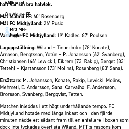
1910 Event
Fotbollsnätverket
Hållbarhet
haft var sin bra halvlek.
Partner dam
Matchdag på Eleda Stadion
Fest & Event
P19
Hållbarhet
Om Malmö FF
Mål Malmö FF:
60’ Rosenberg
MFF-museet & rundvandringar
Konferens
F19
Himmelsblå framtid – en match för miljön
Mål FC Midtjylland:
26’ Pusic
Om Malmö FF
Möte
Mitt MFF
P17
MFF i samhället
Kontakt
English
Varningar FC Midtjylland:
19’ Kadlec, 87’ Poulsen
Mässa
F17
Laget för alla
Press och media
Sommarfest
Laguppställning:
Wiland – Tinnerholm (78’ Konate),
Malmö Trophy
Nattfotboll
Historik – herrlaget
Árnason, Bengtsson, Yotún – P. Johansson (62’ Svanberg),
Julshow
Himmelsblå Tillsammans
Historik – damlaget
Christiansen (46’ Lewicki), Eikrem (73’ Rakip), Berget (83’
Inspiration
Karriärakademin
Tetteh) – Kjartansson (73’ Molins), Rosenberg (83’ Sana).
Närstående organisationer
Vanliga frågor om 1910 Event
Grundskolefotboll mot rasismer
Policydokument
Ersättare:
M. Johansson, Konate, Rakip, Lewicki, Molins,
Skolakademier
Mehmeti, E. Andersson, Sana, Carvalho, F. Andersson,
Personuppgiftspolicy
Brorsson, Svanberg, Bergqvist, Tetteh.
Fonder
Matchen inleddes i ett högt underhållande tempo. FC
Midtjylland hotade med långa inkast och i den fjärde
minuten nådde ett sådant fram till en anfallare i boxen som
dock inte lyckades överlista Wiland. MFF:s respons kom