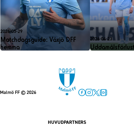
2026-05-29
Matchdagsguide: Växjö DFF
2026-04-23
hemma
Uddamålsförlust 
Malmö FF
© 2026
Facebook
Instagram
Twitter
MFF Play
HUVUDPARTNERS