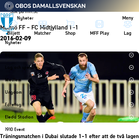
Vidare till innehållet
Meny
Nyheter
Malmö FF – FC Midtjylland 1–1
Biljett
Matcher
Shop
MFF Play
Lag
2016-02-09
Nyheter
Nyheter
Biljett
Kalender
Biljett
Lag och spelare
Årskort herr
Lag
Medlem
Årskort dam
Herrlaget
Medlemskap i Malmö FF
Ungdom
Mitt MFF
Spelare
Årsmöte 2026
MFF Ungdom
Biljetter till bortamatcher
Företag
Ledarstab
Sommarfotboll
Biljettvillkor
Bli företagspartner
Damlaget
Eleda Stadion
Skånecupen
Nätverket
Eleda Stadion
Spelare
1910 Event
Fotbollsskolan
Klubbstolar
Träningsmatchen i Dubai slutade 1–1 efter att de två lagen
Erics Bar & Restaurang
Ledarstab