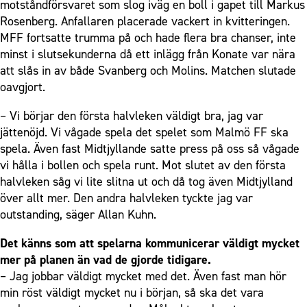
motståndförsvaret som slog iväg en boll i gapet till Markus
Rosenberg. Anfallaren placerade vackert in kvitteringen.
MFF fortsatte trumma på och hade flera bra chanser, inte
minst i slutsekunderna då ett inlägg från Konate var nära
att slås in av både Svanberg och Molins. Matchen slutade
oavgjort.
– Vi börjar den första halvleken väldigt bra, jag var
jättenöjd. Vi vågade spela det spelet som Malmö FF ska
spela. Även fast Midtjyllande satte press på oss så vågade
vi hålla i bollen och spela runt. Mot slutet av den första
halvleken såg vi lite slitna ut och då tog även Midtjylland
över allt mer. Den andra halvleken tyckte jag var
outstanding, säger Allan Kuhn.
Det känns som att spelarna kommunicerar väldigt mycket
mer på planen än vad de gjorde tidigare.
– Jag jobbar väldigt mycket med det. Även fast man hör
min röst väldigt mycket nu i början, så ska det vara