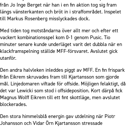
från Jo Inge Berget när han i en fin aktion tog sig fram
längs vänsterkanten och bröt in i straffområdet. Inspelet
till Markus Rosenberg misslyckades dock.
Med tiden tog motståndarna över allt mer och efter ett
vackert kombinationsspel kom 0-1 genom Pusic. Tio
minuter senare kunde underläget varit det dubbla när en
klackframspelning ställde MFF-försvaret. Avslutet gick
utanför.
Den andra halvleken inleddes piggt av MFF. En fin frispark
från Eikrem skruvades fram till Kjartansson som gjorde
mål. Linjedomaren viftade för offside. Möjligen felaktigt, då
det var Lewicki som stod i offsideposition. Kort därpå fick
Magnus Wolff Eikrem till ett fint skottläge, men avslutet
blockerades.
Den stora himmelsblå energin gav utdelning när Piotr
Johansson och Vidar Örn Kjartansson stressade