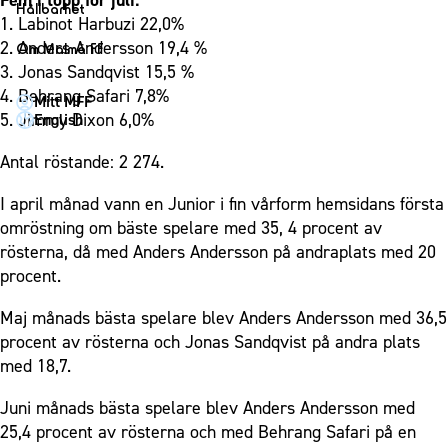
Fem i topp för juli:
1910 Event
Fotbollsnätverket
Hållbarhet
Partner dam
1. Labinot Harbuzi 22,0%
Matchdag på Eleda Stadion
Fest & Event
P19
Hållbarhet
2. Anders Andersson 19,4 %
Om Malmö FF
MFF-museet & rundvandringar
Konferens
3. Jonas Sandqvist 15,5 %
F19
Himmelsblå framtid – en match för miljön
Om Malmö FF
4. Behrang Safari 7,8%
Möte
Mitt MFF
P17
MFF i samhället
Kontakt
5. Jimmy Dixon 6,0%
English
Mässa
F17
Laget för alla
Press och media
Sommarfest
Antal röstande: 2 274.
Malmö Trophy
Nattfotboll
Historik – herrlaget
Julshow
Himmelsblå Tillsammans
I april månad vann en Junior i fin vårform hemsidans första
Historik – damlaget
Inspiration
omröstning om bäste spelare med 35, 4 procent av
Karriärakademin
Närstående organisationer
rösterna, då med Anders Andersson på andraplats med 20
Vanliga frågor om 1910 Event
Grundskolefotboll mot rasismer
Policydokument
procent.
Skolakademier
Personuppgiftspolicy
Maj månads bästa spelare blev Anders Andersson med 36,5
Fonder
procent av rösterna och Jonas Sandqvist på andra plats
med 18,7.
Juni månads bästa spelare blev Anders Andersson med
25,4 procent av rösterna och med Behrang Safari på en