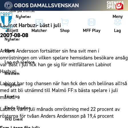
Vidare till innehållet
Meny
Nyheter
Labinot Harbuzi- bäst i juli
Biljett
Matcher
Shop
MFF Play
Lag
2007-08-08
Nyheter
Nyheter
Anders Andersson fortsätter sin fina svit men i
Biljett
Kalender
omröstningen om vilken spelare hemsidans besökare ansåg
Biljett
Lag och spelare
var bäst i juli fick han ge sig för mittfältaren Labinot
Årskort herr
Lag
Harbuzi.
Medlem
Årskort dam
Herrlaget
Medlemskap i Malmö FF
Labinot har tog chansen när han fick den och belönas alltså
Ungdom
Mitt MFF
Spelare
med att bli utnämnd till Malmö FF:s bästa spelare i juli
Årsmöte 2026
MFF Ungdom
Biljetter till bortamatcher
Företag
månad.
Ledarstab
Sommarfotboll
Biljettvillkor
Bli företagspartner
Damlaget
Eleda Stadion
Labinot vann juli månads omröstning med 22 procent av
Skånecupen
Nätverket
rösterna för tvåan Anders Andersson på 19,4 procent
Eleda Stadion
Spelare
1910 Event
Fotbollsskolan
Klubbstolar
Erics Bar & Restaurang
Ledarstab