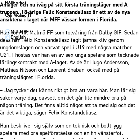
1910 Event
Fotbollsnätverket
Hållbarhet
Amager och nu iväg på sitt första träningsläger med A-
Partner dam
Matchdag på Eleda Stadion
Fest & Event
truppen. 18-årige Felix Konstandeliasz är ett av de nya
P19
Hållbarhet
Om Malmö FF
MFF-museet & rundvandringar
ansiktena i laget när MFF vässar formen i Florida.
Konferens
F19
Himmelsblå framtid – en match för miljön
Om Malmö FF
Möte
Mitt MFF
Han kom till Malmö FF som tolvåring från Dalby GIF. Sedan
P17
MFF i samhället
Kontakt
English
dess har Felix Konstandeliasz tagit jämna kliv genom
Mässa
F17
Laget för alla
Press och media
ungdomslagen och varvat spel i U19 med några matcher i
Sommarfest
Malmö Trophy
Nattfotboll
U21. I höstas var han en av sex unga spelare som tecknade
Historik – herrlaget
Julshow
lärlingskontrakt med A-laget. Av de är Hugo Andersson,
Himmelsblå Tillsammans
Historik – damlaget
Mathias Nilsson och Laorent Shabani också med på
Inspiration
Karriärakademin
Närstående organisationer
träningslägret i Florida.
Vanliga frågor om 1910 Event
Grundskolefotboll mot rasismer
Policydokument
– Jag tycker det känns riktigt bra att vara här. Man lär sig
Skolakademier
Personuppgiftspolicy
saker varje dag, oavsett om det går lite mindre bra på
Fonder
någon träning. Det finns alltid något att ta med sig och det
är det viktiga, säger Felix Konstandeliasz.
Han beskriver sig själv som en teknisk och bolltrygg
spelare med bra spelförståelse och en fin vänsterfot.