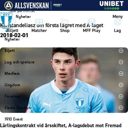
Vidare till innehållet
Meny
Nyheter
Konstandeliasz om första lägret med A-laget
Biljett
Matcher
Shop
MFF Play
Lag
2018-02-01
Nyheter
Nyheter
Biljett
Kalender
Biljett
Lag och spelare
Årskort herr
Lag
Medlem
Årskort dam
Herrlaget
Medlemskap i Malmö FF
Ungdom
Mitt MFF
Spelare
Årsmöte 2026
MFF Ungdom
Biljetter till bortamatcher
Företag
Ledarstab
Sommarfotboll
Biljettvillkor
Bli företagspartner
Damlaget
Eleda Stadion
Skånecupen
Nätverket
Eleda Stadion
Spelare
1910 Event
Fotbollsskolan
Klubbstolar
Lärlingskontrakt vid årsskiftet, A-lagsdebut mot Fremad
Erics Bar & Restaurang
Ledarstab