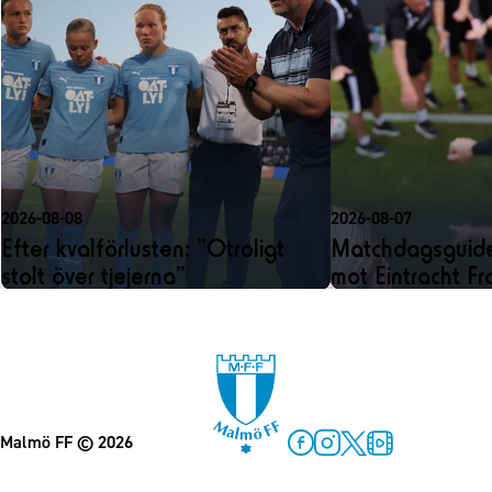
2026-08-08
2026-08-07
Efter kvalförlusten: ”Otroligt
Matchdagsguide
stolt över tjejerna”
mot Eintracht Fr
Malmö FF
© 2026
Facebook
Instagram
Twitter
MFF Play