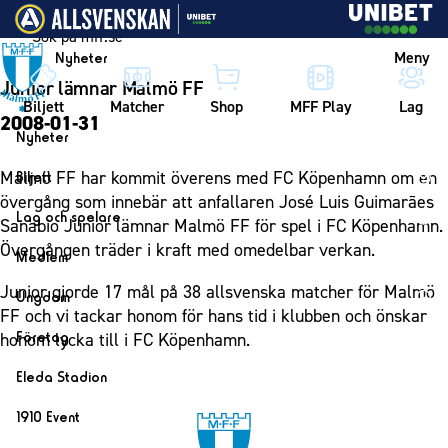
Vidare till innehållet
Meny
Nyheter
Junior lämnar Malmö FF
Biljett
Matcher
Shop
MFF Play
Lag
2008-01-31
Nyheter
Nyheter
Malmö FF har kommit överens med FC Köpenhamn om en
Biljett
Kalender
övergång som innebär att anfallaren José Luis Guimarães
Biljett
Lag och spelare
Sanabio Junior lämnar Malmö FF för spel i FC Köpenhamn.
Årskort herr
Lag
Övergången träder i kraft med omedelbar verkan.
Medlem
Årskort dam
Herrlaget
Medlemskap i Malmö FF
Junior gjorde 17 mål på 38 allsvenska matcher för Malmö
Ungdom
Mitt MFF
Spelare
FF och vi tackar honom för hans tid i klubben och önskar
Årsmöte 2026
MFF Ungdom
Biljetter till bortamatcher
Företag
honom lycka till i FC Köpenhamn.
Ledarstab
Sommarfotboll
Biljettvillkor
Bli företagspartner
Damlaget
Eleda Stadion
Skånecupen
Nätverket
Eleda Stadion
Spelare
1910 Event
Fotbollsskolan
Klubbstolar
Erics Bar & Restaurang
Ledarstab