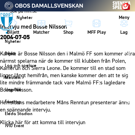
Vidare till innehållet
Meny
Nyheter
Intervju med Bosse Nilsson
Biljett
Matcher
Shop
MFF Play
Lag
2004-07-05
Nyheter
Nyheter
Kanske är Bosse Nilsson den i Malmö FF som kommer allra
Biljett
Kalender
närmst spelarna när de kommer till klubben från Polen,
Biljett
Lag och spelare
Kamerun och Sierra Leone. De kommer till en stad som
Årskort herr
Lag
ligger långt hemifrån, men kanske kommer den att te sig
Medlem
Årskort dam
lite mindre främmande tack vare Malmö FF:s lagledare
Herrlaget
Medlemskap i Malmö FF
Bosse Nilsson.
Ungdom
Mitt MFF
Spelare
Årsmöte 2026
MFF Ungdom
Biljetter till bortamatcher
Företag
Hemsidans medarbetere Måns Renntun presenterar ännu
Ledarstab
Sommarfotboll
en spännande intervju.
Biljettvillkor
Bli företagspartner
Damlaget
Eleda Stadion
Skånecupen
Nätverket
Klicka här för att komma till intervjun
Eleda Stadion
Spelare
1910 Event
Fotbollsskolan
Klubbstolar
Erics Bar & Restaurang
Ledarstab