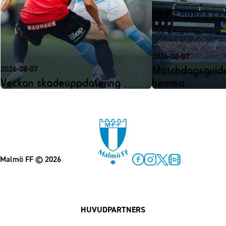
2026-08-07
Matchdagsguide
2026-08-07
Veckan skadeuppdatering
hemma
Malmö FF
© 2026
Facebook
Instagram
Twitter
MFF Play
HUVUDPARTNERS