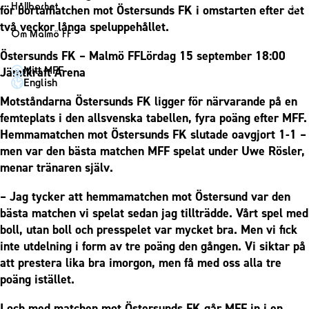
1910 Event
Fotbollsnätverket
Hållbarhet
för bortamatchen mot Östersunds FK i omstarten efter det
Partner dam
Matchdag på Eleda Stadion
Fest & Event
två veckor långa speluppehållet.
P19
Hållbarhet
Om Malmö FF
MFF-museet & rundvandringar
Konferens
F19
Himmelsblå framtid – en match för miljön
Östersunds FK – Malmö FFLördag 15 september 18:00
Om Malmö FF
Möte
Mitt MFF
Jämtkraft Arena
P17
MFF i samhället
Kontakt
English
Mässa
F17
Laget för alla
Press och media
Motståndarna Östersunds FK ligger för närvarande på en
Sommarfest
Malmö Trophy
Nattfotboll
femteplats i den allsvenska tabellen, fyra poäng efter MFF.
Historik – herrlaget
Julshow
Hemmamatchen mot Östersunds FK slutade oavgjort 1-1 –
Himmelsblå Tillsammans
Historik – damlaget
men var den bästa matchen MFF spelat under Uwe Rösler,
Inspiration
Karriärakademin
Närstående organisationer
menar tränaren själv.
Vanliga frågor om 1910 Event
Grundskolefotboll mot rasismer
Policydokument
– Jag tycker att hemmamatchen mot Östersund var den
Skolakademier
Personuppgiftspolicy
bästa matchen vi spelat sedan jag tillträdde. Vårt spel med
Fonder
boll, utan boll och presspelet var mycket bra. Men vi fick
inte utdelning i form av tre poäng den gången. Vi siktar på
att prestera lika bra imorgon, men få med oss alla tre
poäng istället.
I och med matchen mot Östersunds FK går MFF in i en