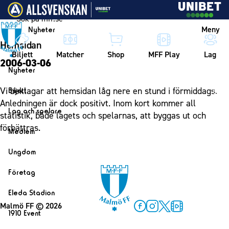
Vidare till innehållet
Meny
Nyheter
Hemsidan
Biljett
Matcher
Shop
MFF Play
Lag
2006-03-06
Nyheter
Nyheter
Vi beklagar att hemsidan låg nere en stund i förmiddags.
Biljett
Kalender
Anledningen är dock positivt. Inom kort kommer all
Biljett
Lag och spelare
statistik, både lagets och spelarnas, att byggas ut och
Årskort herr
Lag
förbättras.
Medlem
Årskort dam
Herrlaget
Medlemskap i Malmö FF
Ungdom
Mitt MFF
Spelare
Årsmöte 2026
MFF Ungdom
Biljetter till bortamatcher
Företag
Ledarstab
Sommarfotboll
Biljettvillkor
Bli företagspartner
Damlaget
Eleda Stadion
Skånecupen
Nätverket
Malmö FF
© 2026
Eleda Stadion
Spelare
1910 Event
Fotbollsskolan
Facebook
Instagram
Twitter
MFF Play
Klubbstolar
Erics Bar & Restaurang
Ledarstab