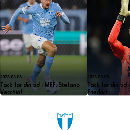
2026-08-06
2026-08-05
Tack för din tid i MFF, Stefano
Tack för din tid 
Vecchia!
Friedrich!