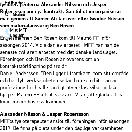
1910 Event
Fotbollsnätverket
Hållbarhet
fysioterapeuterna Alexander Nilsson och Jesper
Partner dam
Matchdag på Eleda Stadion
Fest & Event
Robertsson om nya kontrakt. Samtidigt omorganiserar
P19
Hållbarhet
Om Malmö FF
MFF-museet & rundvandringar
man genom att Samer Ali tar över efter Swidde Nilsson
Konferens
F19
Himmelsblå framtid – en match för miljön
Om Malmö FF
som materialansvarig.Ben Rosen
Möte
Mitt MFF
P17
MFF i samhället
Kontakt
English
Engelsmannen Ben Rosen kom till Malmö FF inför
Mässa
F17
Laget för alla
Press och media
säsongen 2014. Vid sidan av arbetet i MFF har han de
Sommarfest
Malmö Trophy
Nattfotboll
senaste två åren arbetat med det danska landslaget.
Historik – herrlaget
Julshow
Föreningen och Ben Rosen är överens om en
Himmelsblå Tillsammans
Historik – damlaget
kontraktsförlängning på tre år.
Inspiration
Karriärakademin
Närstående organisationer
Daniel Andersson: ”Ben ligger i framkant inom sitt område
Vanliga frågor om 1910 Event
Grundskolefotboll mot rasismer
och har lyft verksamheten sedan han kom hit. Han är
Policydokument
professionell och vill ständigt utvecklas, vilket också
Skolakademier
Personuppgiftspolicy
hjälper Malmö FF att bli vassare. Vi är jätteglada att ha
Fonder
kvar honom hos oss framöver.”
Alexander Nilsson & Jesper Robertsson
MFF:s fysioterapeuter anslöt till föreningen inför säsongen
2017. De finns på plats under den dagliga verksamheten