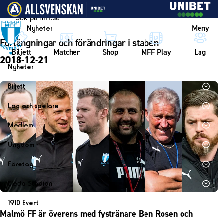
Vidare till innehållet
Meny
Nyheter
Förlängningar och förändringar i staben
Biljett
Matcher
Shop
MFF Play
Lag
2018-12-21
Nyheter
Nyheter
Biljett
Kalender
Biljett
Lag och spelare
Årskort herr
Lag
Medlem
Årskort dam
Herrlaget
Medlemskap i Malmö FF
Ungdom
Mitt MFF
Spelare
Årsmöte 2026
MFF Ungdom
Biljetter till bortamatcher
Företag
Ledarstab
Sommarfotboll
Biljettvillkor
Bli företagspartner
Damlaget
Eleda Stadion
Skånecupen
Nätverket
Eleda Stadion
Spelare
1910 Event
Fotbollsskolan
Klubbstolar
Malmö FF är överens med fystränare Ben Rosen och
Erics Bar & Restaurang
Ledarstab