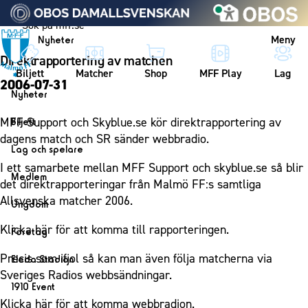
Vidare till innehållet
Meny
Nyheter
Direktrapportering av matchen
Biljett
Matcher
Shop
MFF Play
Lag
2006-07-31
Nyheter
Nyheter
MFF Support och Skyblue.se kör direktrapportering av
Biljett
Kalender
dagens match och SR sänder webbradio.
Biljett
Lag och spelare
Årskort herr
I ett samarbete mellan MFF Support och skyblue.se så blir
Lag
Medlem
det direktrapporteringar från Malmö FF:s samtliga
Årskort dam
Herrlaget
Medlemskap i Malmö FF
Allsvenska matcher 2006.
Ungdom
Mitt MFF
Spelare
Årsmöte 2026
MFF Ungdom
Klicka här för att komma till rapporteringen.
Biljetter till bortamatcher
Företag
Ledarstab
Sommarfotboll
Biljettvillkor
Bli företagspartner
Precis som ifjol så kan man även följa matcherna via
Damlaget
Eleda Stadion
Skånecupen
Sveriges Radios webbsändningar.
Nätverket
Eleda Stadion
Spelare
1910 Event
Fotbollsskolan
Klubbstolar
Erics Bar & Restaurang
Ledarstab
Klicka här för att komma webbradion.