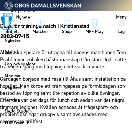
Vidare till innehållet
Meny
Nyheter
Dags för träningsmatch i Kristianstad
Biljett
Matcher
Shop
MFF Play
Lag
2003-07-15
Nyheter
Nyheter
Alla friska spelare är uttagna till dagens match men Tom
Biljett
Kalender
Prahl lovar publiken bästa manskap från start. Igår satte
Biljett
Lag och spelare
träningen igång med löpning i det vackra vädret.
Årskort herr
Lag
Medlem
Gårdagen började med resa till Åhus samt installation på
Årskort dam
Herrlaget
Medlemskap i Malmö FF
hotellet. Man körde ett träningspass på förmiddagen som
Ungdom
Mitt MFF
Spelare
bestod av löpning samt lite repetion av olika övningar.
Årsmöte 2026
MFF Ungdom
Biljetter till bortamatcher
Företag
Efter det var det dags för lunch och sedan var det några
Ledarstab
Sommarfotboll
timmars ledighet. Kvällen ägnades åt frågesport- och
Biljettvillkor
Bli företagspartner
Damlaget
Eleda Stadion
problemlösningar gruppvis samt avslutades med
Skånecupen
Nätverket
Eleda Stadion
Spelare
gemensam grillfest.
1910 Event
Fotbollsskolan
Klubbstolar
Erics Bar & Restaurang
Ledarstab