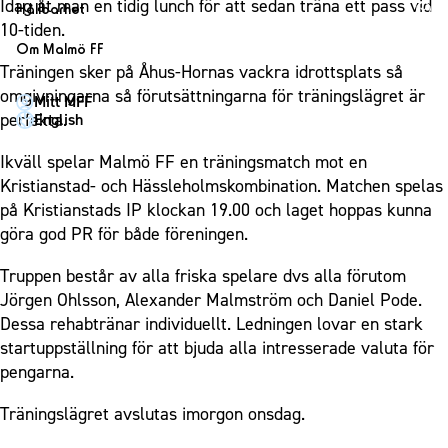
1910 Event
Idag åt man en tidig lunch för att sedan träna ett pass vid
Fotbollsnätverket
Hållbarhet
Partner dam
Matchdag på Eleda Stadion
10-tiden.
Fest & Event
P19
Hållbarhet
Om Malmö FF
MFF-museet & rundvandringar
Konferens
Träningen sker på Åhus-Hornas vackra idrottsplats så
F19
Himmelsblå framtid – en match för miljön
Om Malmö FF
omgivningarna så förutsättningarna för träningslägret är
Möte
Mitt MFF
P17
MFF i samhället
Kontakt
perfekta.
English
Mässa
F17
Laget för alla
Press och media
Sommarfest
Ikväll spelar Malmö FF en träningsmatch mot en
Malmö Trophy
Nattfotboll
Historik – herrlaget
Kristianstad- och Hässleholmskombination. Matchen spelas
Julshow
Himmelsblå Tillsammans
Historik – damlaget
på Kristianstads IP klockan 19.00 och laget hoppas kunna
Inspiration
Karriärakademin
göra god PR för både föreningen.
Närstående organisationer
Vanliga frågor om 1910 Event
Grundskolefotboll mot rasismer
Policydokument
Truppen består av alla friska spelare dvs alla förutom
Skolakademier
Jörgen Ohlsson, Alexander Malmström och Daniel Pode.
Personuppgiftspolicy
Dessa rehabtränar individuellt. Ledningen lovar en stark
Fonder
startuppställning för att bjuda alla intresserade valuta för
pengarna.
Träningslägret avslutas imorgon onsdag.