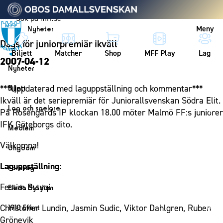
Vidare till innehållet
Meny
Nyheter
Dags för juniorpremiär ikväll
Biljett
Matcher
Shop
MFF Play
Lag
2007-04-12
Nyheter
Nyheter
***Uppdaterad med laguppställning och kommentar***
Biljett
Kalender
Ikväll är det seriepremiär för Juniorallsvenskan Södra Elit.
Biljett
Lag och spelare
På Rosengårds IP klockan 18.00 möter Malmö FF:s juniorer
Årskort herr
Lag
IFK Göteborgs dito.
Medlem
Årskort dam
Herrlaget
Medlemskap i Malmö FF
Välkomna!
Ungdom
Mitt MFF
Spelare
Årsmöte 2026
MFF Ungdom
Laguppställning:
Biljetter till bortamatcher
Företag
Ledarstab
Sommarfotboll
Biljettvillkor
Bli företagspartner
Festim Bytyqi
Damlaget
Eleda Stadion
Skånecupen
Nätverket
Eleda Stadion
Spelare
Christoffer Lundin, Jasmin Sudic, Viktor Dahlgren, Ruben
1910 Event
Fotbollsskolan
Klubbstolar
Erics Bar & Restaurang
Ledarstab
Grönevik