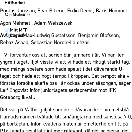
1910 Event
Fotbollsnätverket
Hållbarhet
Partner dam
Matchdag på Eleda Stadion
Fest & Event
Pontus Jansson, Elvir Biberic, Erdin Demir, Baris Hümmet
P19
Hållbarhet
Om Malmö FF
MFF-museet & rundvandringar
Konferens
F19
Himmelsblå framtid – en match för miljön
Agon Mehmeti, Adam Weiszewski
Om Malmö FF
Möte
Mitt MFF
P17
MFF i samhället
Kontakt
Avbytare:
Max-Ludwig Gustafsson, Benjamin Olofsson,
English
Mässa
F17
Laget för alla
Rebaz Asaad, Sebastian Nordin-Lalehzar.
Press och media
Sommarfest
Malmö Trophy
Nattfotboll
Historik – herrlaget
– Vi förväntar oss att serien blir jämnare i år. Vi har fler
Julshow
Himmelsblå Tillsammans
Historik – damlaget
yngre i laget. Ifjol visste vi att vi hade ett riktigt starkt lag,
Inspiration
Karriärakademin
med många spelare som hade spelat i det dåvarande U-
Närstående organisationer
Vanliga frågor om 1910 Event
laget och hade ett högt tempo i kroppen. Det tempot ska vi
Grundskolefotboll mot rasismer
Policydokument
förstås försöka skaffa oss i år också under säsongen, säger
Skolakademier
Personuppgiftspolicy
Leif Engqvist inför juniorlagets seriepremiär mot IFK
Fonder
Göteborg ikväll.
Det var på Valborg ifjol som de – dåvarande – himmelsblå
framtidsmännen tvålade till småänglarna med sanslösa 7-0,
på bortaplan. Inför kvällens match är emellertid en titt på
P16-lagets resultat ifjol mer relevant, då det är dessa, det