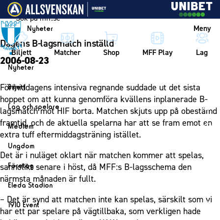
Vidare till innehållet
Meny
Nyheter
Dagens B-lagsmatch inställd
Biljett
Matcher
Shop
MFF Play
Lag
2006-08-23
Nyheter
Nyheter
Förmiddagens intensiva regnande suddade ut det sista
Biljett
Kalender
hoppet om att kunna genomföra kvällens inplanerade B-
Biljett
Lag och spelare
lagsmatch mot HIF borta. Matchen skjuts upp på obestämd
Årskort herr
Lag
framtid, och de aktuella spelarna har att se fram emot en
Medlem
Årskort dam
extra tuff eftermiddagsträning istället.
Herrlaget
Medlemskap i Malmö FF
Ungdom
Mitt MFF
Spelare
Det är i nuläget oklart när matchen kommer att spelas,
Årsmöte 2026
MFF Ungdom
Biljetter till bortamatcher
Företag
sannolikt senare i höst, då MFF:s B-lagsschema den
Ledarstab
Sommarfotboll
närmsta månaden är fullt.
Biljettvillkor
Bli företagspartner
Damlaget
Eleda Stadion
Skånecupen
Nätverket
– Det är synd att matchen inte kan spelas, särskilt som vi
Eleda Stadion
Spelare
1910 Event
Fotbollsskolan
har ett par spelare på vägtillbaka, som verkligen hade
Klubbstolar
Erics Bar & Restaurang
Ledarstab