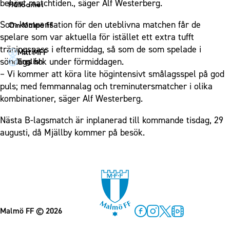
1910 Event
behövt matchtiden., säger Alf Westerberg.
Fotbollsnätverket
Hållbarhet
Partner dam
Matchdag på Eleda Stadion
Fest & Event
P19
Hållbarhet
Som kompensation för den uteblivna matchen får de
Om Malmö FF
MFF-museet & rundvandringar
Konferens
spelare som var aktuella för istället ett extra tufft
F19
Himmelsblå framtid – en match för miljön
Om Malmö FF
träningspass i eftermiddag, så som de som spelade i
Möte
Mitt MFF
P17
MFF i samhället
Kontakt
söndags fick under förmiddagen.
English
Mässa
F17
Laget för alla
– Vi kommer att köra lite högintensivt smålagsspel på god
Press och media
Sommarfest
puls; med femmannalag och treminutersmatcher i olika
Malmö Trophy
Nattfotboll
Historik – herrlaget
kombinationer, säger Alf Westerberg.
Julshow
Himmelsblå Tillsammans
Historik – damlaget
Inspiration
Karriärakademin
Nästa B-lagsmatch är inplanerad till kommande tisdag, 29
Närstående organisationer
Vanliga frågor om 1910 Event
augusti, då Mjällby kommer på besök.
Grundskolefotboll mot rasismer
Policydokument
Skolakademier
Personuppgiftspolicy
Fonder
Malmö FF
© 2026
Facebook
Instagram
Twitter
MFF Play