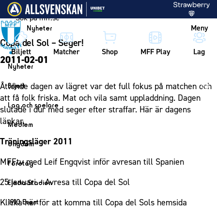
Vidare till innehållet
Meny
Nyheter
Copa del Sol – Seger!
Biljett
Matcher
Shop
MFF Play
Lag
2011-02-01
Nyheter
Nyheter
Åttonde dagen av lägret var det full fokus på matchen och
Biljett
Kalender
att få folk friska. Mat och vila samt uppladdning. Dagen
Biljett
Lag och spelare
slutade i dur med seger efter straffar. Här är dagens
Årskort herr
Lag
länkar.
Medlem
Årskort dam
Herrlaget
Medlemskap i Malmö FF
Träningsläger 2011
Ungdom
Mitt MFF
Spelare
Årsmöte 2026
MFF Ungdom
MFFtv med Leif Engqvist inför avresan till Spanien
Biljetter till bortamatcher
Företag
Ledarstab
Sommarfotboll
Biljettvillkor
Bli företagspartner
25 januari – Avresa till Copa del Sol
Damlaget
Eleda Stadion
Skånecupen
Nätverket
Eleda Stadion
Spelare
Klicka här för att komma till Copa del Sols hemsida
1910 Event
Fotbollsskolan
Klubbstolar
Erics Bar & Restaurang
Ledarstab