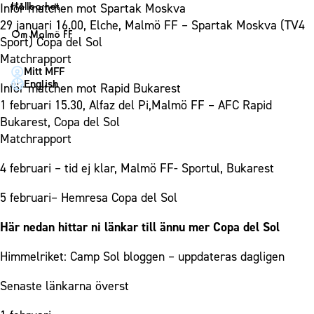
1910 Event
Fotbollsnätverket
Hållbarhet
Inför matchen mot Spartak Moskva
Partner dam
Matchdag på Eleda Stadion
Fest & Event
29 januari 16.00, Elche, Malmö FF – Spartak Moskva (TV4
P19
Hållbarhet
Om Malmö FF
MFF-museet & rundvandringar
Sport) Copa del Sol
Konferens
F19
Himmelsblå framtid – en match för miljön
Om Malmö FF
Matchrapport
Möte
Mitt MFF
P17
MFF i samhället
Kontakt
English
Inför matchen mot Rapid Bukarest
Mässa
F17
Laget för alla
Press och media
1 februari 15.30, Alfaz del Pi,Malmö FF – AFC Rapid
Sommarfest
Malmö Trophy
Nattfotboll
Bukarest, Copa del Sol
Historik – herrlaget
Julshow
Matchrapport
Himmelsblå Tillsammans
Historik – damlaget
Inspiration
Karriärakademin
4 februari – tid ej klar, Malmö FF- Sportul, Bukarest
Närstående organisationer
Vanliga frågor om 1910 Event
Grundskolefotboll mot rasismer
Policydokument
5 februari– Hemresa Copa del Sol
Skolakademier
Personuppgiftspolicy
Här nedan hittar ni länkar till ännu mer Copa del Sol
Fonder
Himmelriket: Camp Sol bloggen – uppdateras dagligen
Senaste länkarna överst