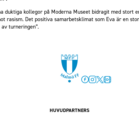
na duktiga kollegor på Moderna Museet bidragit med stort e
 mot rasism. Det positiva samarbetsklimat som Eva är en sto
av turneringen”.
Facebook
Instagram
Twitter
MFF Play
HUVUDPARTNERS