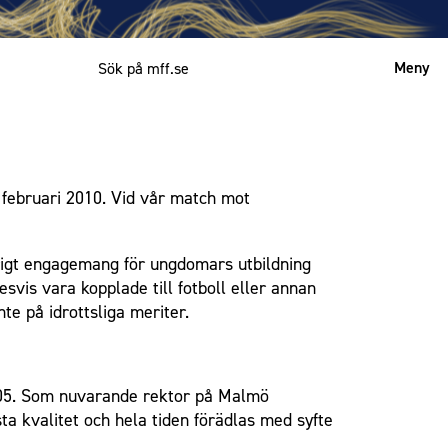
Meny
Mitt MFF
English
februari 2010. Vid vår match mot
varigt engagemang för ungdomars utbildning
vis vara kopplade till fotboll eller annan
te på idrottsliga meriter.
005. Som nuvarande rektor på Malmö
a kvalitet och hela tiden förädlas med syfte