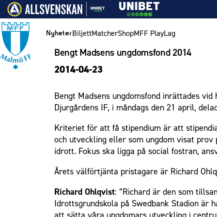
Vidare till innehållet
Biljett
Matcher
Shop
MFF Play
Lag
Nyheter
Bengt Madsens ungdomsfond 2014
Nyheter
Biljett
Lag
Medlemskap i Malmö FF
MFF Ungdom
Bli företagspartner
Eleda Stadion
1910 Event
Hållbarhet
Om Malmö FF
Nyheter
2014-04-23
Kalender
Årskort herr
Herrlaget
Årsmöte 2026
Sommarfotboll
Nätverket
Erics Bar & Restaurang
Fest & Event
Kontakt
Himmelsblå framtid – en match för miljön
Biljett
Årskort dam
Skånecupen
Klubbstolar
Matchdag på Eleda Stadion
Konferens
MFF i samhället
Press och media
Spelare
Bengt Madsens ungdomsfond inrättades vid h
Lag och spelare
Mitt MFF
Fotbollsskolan
Partner dam
MFF-museet & rundvandringar
Möte
Historik – herrlaget
Ledarstab
Laget för alla
Djurgårdens IF, i måndags den 21 april, del
Biljetter till bortamatcher
Damlaget
Fotbollsnätverket
Mässa
Historik – damlaget
Nattfotboll
Medlem
Kriteriet för att få stipendium är att stipen
Biljettvillkor
P19
Sommarfest
Närstående organisationer
Spelare
Himmelsblå Tillsammans
Ungdom
och utveckling eller som ungdom visat prov p
F19
Julshow
Policydokument
Ledarstab
Karriärakademin
idrott. Fokus ska ligga på social fostran, an
Företag
P17
Inspiration
Personuppgiftspolicy
Grundskolefotboll mot rasismer
Årets välförtjänta pristagare är Richard Ohl
Eleda Stadion
F17
Vanliga frågor om 1910 Event
Skolakademier
Richard Ohlqvist
: ”Richard är den som till
Malmö Trophy
Fonder
1910 Event
Idrottsgrundskola på Swedbank Stadion är ha
Hållbarhet
att sätta våra ungdomars utveckling i centr