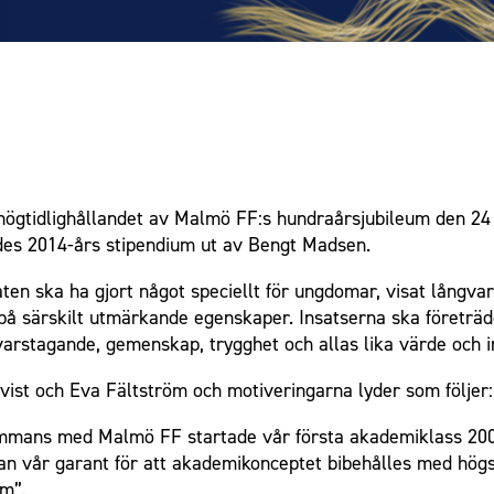
ögtidlighållandet av Malmö FF:s hundraårsjubileum den 24 
ades 2014-års stipendium ut av Bengt Madsen.
diaten ska ha gjort något speciellt för ungdomar, visat lång
å särskilt utmärkande egenskaper. Insatserna ska företrädes
svarstagande, gemenskap, trygghet och allas lika värde och in
qvist och Eva Fältström och motiveringarna lyder som följer:
sammans med Malmö FF startade vår första akademiklass 2
n vår garant för att akademikonceptet bibehålles med högst
um”.