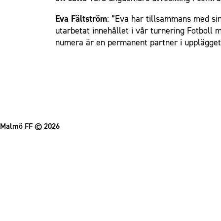
Om Malmö FF
Eva Fältström
: ”Eva har tillsammans med si
utarbetat innehållet i vår turnering Fotboll
numera är en permanent partner i upplägget 
Malmö FF
© 2026