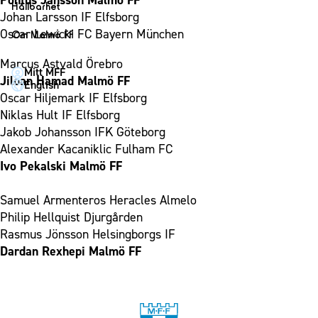
Pontus Jansson Malmö FF
1910 Event
Fotbollsnätverket
Hållbarhet
Partner dam
Johan Larsson IF Elfsborg
Matchdag på Eleda Stadion
Fest & Event
P19
Hållbarhet
Oscar Lewicki FC Bayern München
Om Malmö FF
MFF-museet & rundvandringar
Konferens
F19
Himmelsblå framtid – en match för miljön
Om Malmö FF
Marcus Astvald Örebro
Möte
Mitt MFF
P17
MFF i samhället
Kontakt
Jiloan Hamad Malmö FF
English
Mässa
F17
Laget för alla
Oscar Hiljemark IF Elfsborg
Press och media
Sommarfest
Niklas Hult IF Elfsborg
Malmö Trophy
Nattfotboll
Historik – herrlaget
Jakob Johansson IFK Göteborg
Julshow
Himmelsblå Tillsammans
Historik – damlaget
Alexander Kacaniklic Fulham FC
Inspiration
Karriärakademin
Ivo Pekalski Malmö FF
Närstående organisationer
Vanliga frågor om 1910 Event
Grundskolefotboll mot rasismer
Policydokument
Samuel Armenteros Heracles Almelo
Skolakademier
Personuppgiftspolicy
Philip Hellquist Djurgården
Fonder
Rasmus Jönsson Helsingborgs IF
Dardan Rexhepi Malmö FF