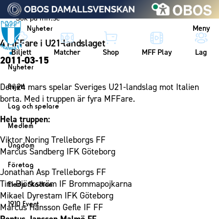
Vidare till innehållet
Meny
Nyheter
4 MFFare i U21-landslaget
Biljett
Matcher
Shop
MFF Play
Lag
2011-03-15
Nyheter
Nyheter
Den 24 mars spelar Sveriges U21-landslag mot Italien
Biljett
Kalender
borta. Med i truppen är fyra MFFare.
Biljett
Lag och spelare
Årskort herr
Hela truppen:
Lag
Medlem
Årskort dam
Herrlaget
Viktor Noring Trelleborgs FF
Medlemskap i Malmö FF
Ungdom
Mitt MFF
Marcus Sandberg IFK Göteborg
Spelare
Årsmöte 2026
MFF Ungdom
Biljetter till bortamatcher
Företag
Ledarstab
Jonathan Asp Trelleborgs FF
Sommarfotboll
Biljettvillkor
Bli företagspartner
Tim Björkström IF Brommapojkarna
Damlaget
Eleda Stadion
Skånecupen
Mikael Dyrestam IFK Göteborg
Nätverket
Eleda Stadion
Spelare
1910 Event
Marcus Hansson Gefle IF FF
Fotbollsskolan
Klubbstolar
Erics Bar & Restaurang
Ledarstab