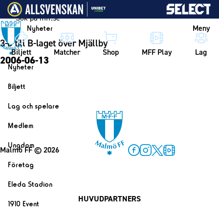
Vidare till innehållet
Meny
Nyheter
3-0 till B-laget över Mjällby
Biljett
Matcher
Shop
MFF Play
Lag
2006-06-13
Nyheter
Nyheter
Biljett
Kalender
Biljett
Lag och spelare
Årskort herr
Lag
Medlem
Årskort dam
Herrlaget
Medlemskap i Malmö FF
Ungdom
Mitt MFF
Malmö FF
© 2026
Spelare
Årsmöte 2026
MFF Ungdom
Facebook
Instagram
Twitter
MFF Play
Biljetter till bortamatcher
Företag
Ledarstab
Sommarfotboll
Biljettvillkor
Bli företagspartner
Damlaget
Eleda Stadion
Skånecupen
Nätverket
HUVUDPARTNERS
Eleda Stadion
Spelare
1910 Event
Fotbollsskolan
Klubbstolar
Erics Bar & Restaurang
Ledarstab