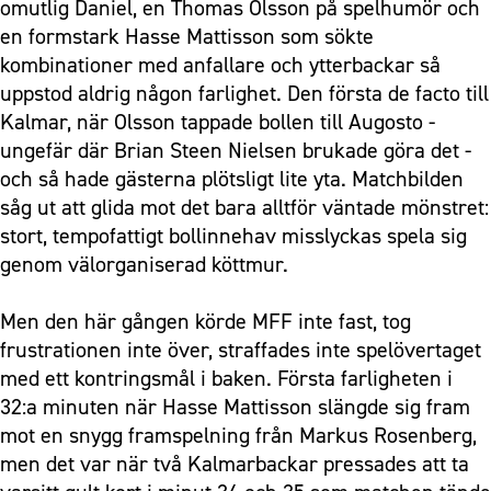
omutlig Daniel, en Thomas Olsson på spelhumör och
en formstark Hasse Mattisson som sökte
kombinationer med anfallare och ytterbackar så
uppstod aldrig någon farlighet. Den första de facto till
Kalmar, när Olsson tappade bollen till Augosto -
ungefär där Brian Steen Nielsen brukade göra det -
och så hade gästerna plötsligt lite yta. Matchbilden
såg ut att glida mot det bara alltför väntade mönstret:
stort, tempofattigt bollinnehav misslyckas spela sig
genom välorganiserad köttmur.
Men den här gången körde MFF inte fast, tog
frustrationen inte över, straffades inte spelövertaget
med ett kontringsmål i baken. Första farligheten i
32:a minuten när Hasse Mattisson slängde sig fram
mot en snygg framspelning från Markus Rosenberg,
men det var när två Kalmarbackar pressades att ta