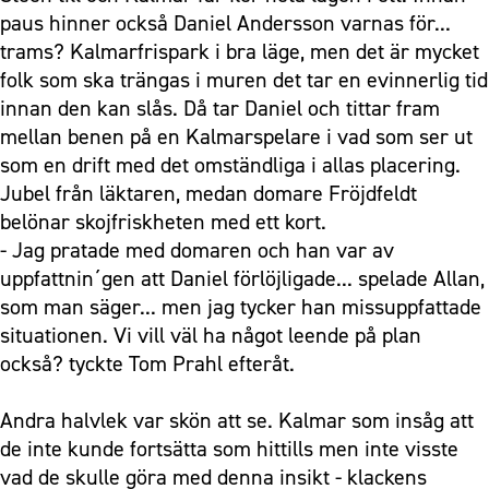
paus hinner också Daniel Andersson varnas för...
trams? Kalmarfrispark i bra läge, men det är mycket
folk som ska trängas i muren det tar en evinnerlig tid
innan den kan slås. Då tar Daniel och tittar fram
mellan benen på en Kalmarspelare i vad som ser ut
som en drift med det omständliga i allas placering.
Jubel från läktaren, medan domare Fröjdfeldt
belönar skojfriskheten med ett kort.
- Jag pratade med domaren och han var av
uppfattnin´gen att Daniel förlöjligade... spelade Allan,
som man säger... men jag tycker han missuppfattade
situationen. Vi vill väl ha något leende på plan
också? tyckte Tom Prahl efteråt.
Andra halvlek var skön att se. Kalmar som insåg att
de inte kunde fortsätta som hittills men inte visste
vad de skulle göra med denna insikt - klackens