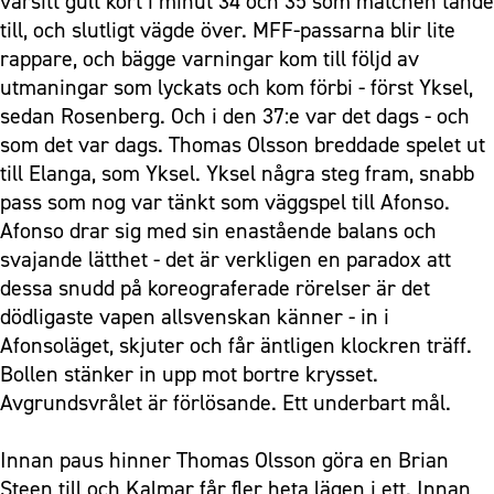
varsitt gult kort i minut 34 och 35 som matchen tände
till, och slutligt vägde över. MFF-passarna blir lite
rappare, och bägge varningar kom till följd av
utmaningar som lyckats och kom förbi - först Yksel,
sedan Rosenberg. Och i den 37:e var det dags - och
som det var dags. Thomas Olsson breddade spelet ut
till Elanga, som Yksel. Yksel några steg fram, snabb
pass som nog var tänkt som väggspel till Afonso.
Afonso drar sig med sin enastående balans och
svajande lätthet - det är verkligen en paradox att
dessa snudd på koreograferade rörelser är det
dödligaste vapen allsvenskan känner - in i
Afonsoläget, skjuter och får äntligen klockren träff.
Bollen stänker in upp mot bortre krysset.
Avgrundsvrålet är förlösande. Ett underbart mål.
Innan paus hinner Thomas Olsson göra en Brian
Steen till och Kalmar får fler heta lägen i ett. Innan