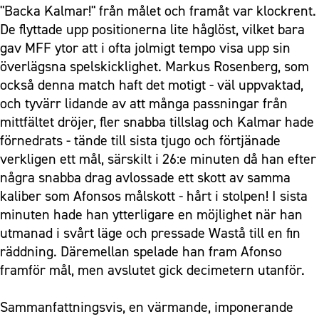
"Backa Kalmar!" från målet och framåt var klockrent.
De flyttade upp positionerna lite håglöst, vilket bara
gav MFF ytor att i ofta jolmigt tempo visa upp sin
överlägsna spelskicklighet. Markus Rosenberg, som
också denna match haft det motigt - väl uppvaktad,
och tyvärr lidande av att många passningar från
mittfältet dröjer, fler snabba tillslag och Kalmar hade
förnedrats - tände till sista tjugo och förtjänade
verkligen ett mål, särskilt i 26:e minuten då han efter
några snabba drag avlossade ett skott av samma
kaliber som Afonsos målskott - hårt i stolpen! I sista
minuten hade han ytterligare en möjlighet när han
utmanad i svårt läge och pressade Wastå till en fin
räddning. Däremellan spelade han fram Afonso
framför mål, men avslutet gick decimetern utanför.
Sammanfattningsvis, en värmande, imponerande