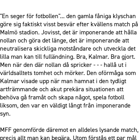
"En seger för fotbollen"... den gamla fåniga klyschan
göre sig faktiskt visst besvär efter kvällens match på
Malmö stadion. Jovisst, det är imponerande att hålla
nollan och göra det länge, det är imponerande att
neutralisera skickliga motståndare och utveckla det
lilla man kan till fulländning. Bra, Kalmar. Bra gjort.
Men när den där nollan då spricker - - - hallå ut i
världsalltets tomhet och mörker. Den oförmåga som
Kalmar visade upp när man hamnat i den tydligt
artfrämmande och akut prekära situationen att
behöva gå framåt och skapa något, spela fotboll
liksom, den var en väldigt långt från imponerande
syn.
MFF genomförde däremot en alldeles lysande match,
precis allt man kan begära. Utom förstås ett par mål