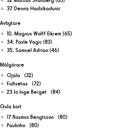
32 Mattias Svanberg
(65)
37 Dennis Hadzikadunic
Avbytare
10. Magnus Wolff Eikrem
(65)
34. Pavle Vagic
(83)
35. Samuel Adrian
(46)
Målgörare
Ojala (32)
Faltsetas (72)
23 Jo Inge Berget (84)
Gula kort
17 Rasmus Bengtsson (80)
Paulinho (80)